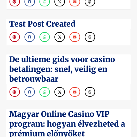
Test Post Created
De ultieme gids voor casino
betalingen: snel, veilig en
betrouwbaar
Magyar Online Casino VIP
program: hogyan élvezheted a
prémium előnyöket