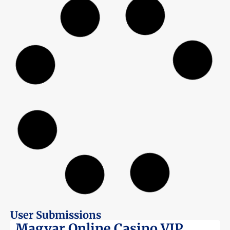
program: hogyan élvezheted a
prémium előnyöket
Een beginnersgids voor casino
bonussen: zo claim je jouw
voordelen
Unlocking fast payouts at
Online Pokies NZ: A
comprehensive look at
payment methods