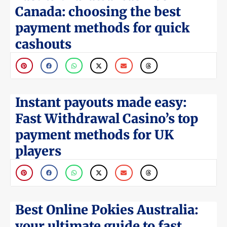
payment methods for quick
cashouts
Instant payouts made easy:
Fast Withdrawal Casino’s top
payment methods for UK
players
Best Online Pokies Australia:
your ultimate guide to fast
withdrawals and reliable