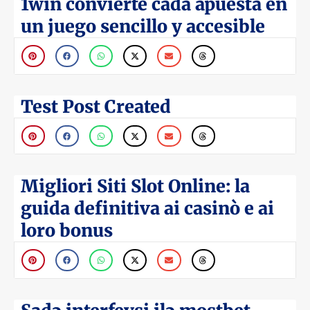
un juego sencillo y accesible
Test Post Created
Migliori Siti Slot Online: la
guida definitiva ai casinò e ai
loro bonus
Sadə interfeysi ilə mostbet
yeni başlayanlar üçün əlçatan