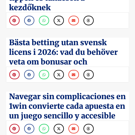
Bästa betting utan svensk
licens i 2026: vad du behöver
veta om bonusar och
Navegar sin complicaciones en
1win convierte cada apuesta en
un juego sencillo y accesible