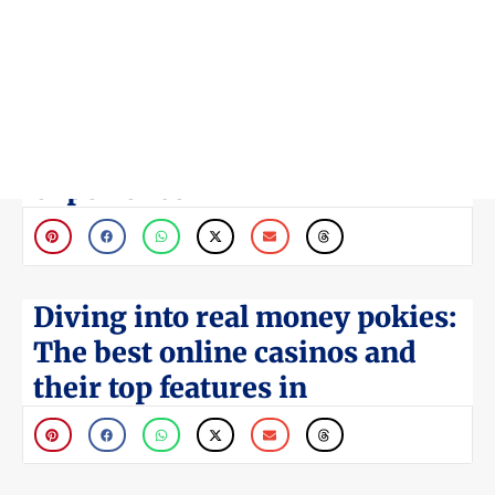
Play anytime, anywhere with
PayID Pokies Australia: the
ultimate mobile gaming
experience
Diving into real money pokies:
The best online casinos and
their top features in
What you need to know about