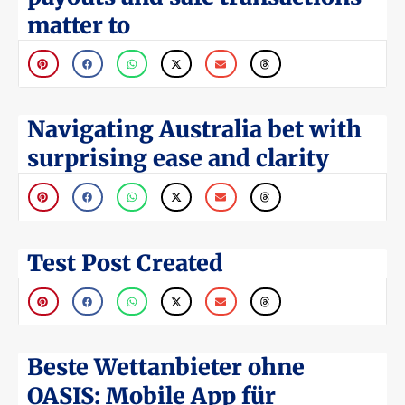
matter to
Navigating Australia bet with
surprising ease and clarity
Test Post Created
Beste Wettanbieter ohne
OASIS: Mobile App für
Fußballwetten und schnelle