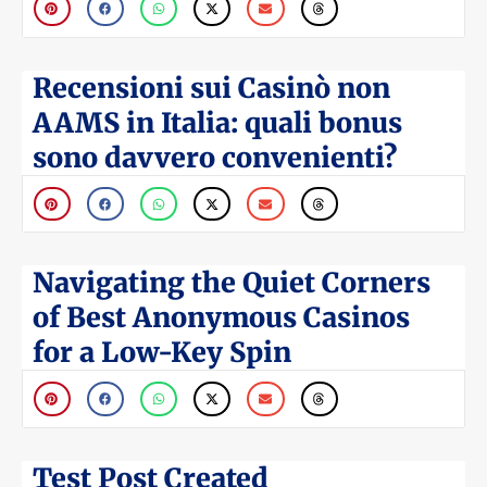
Recensioni sui Casinò non
AAMS in Italia: quali bonus
sono davvero convenienti?
Navigating the Quiet Corners
of Best Anonymous Casinos
for a Low-Key Spin
Test Post Created