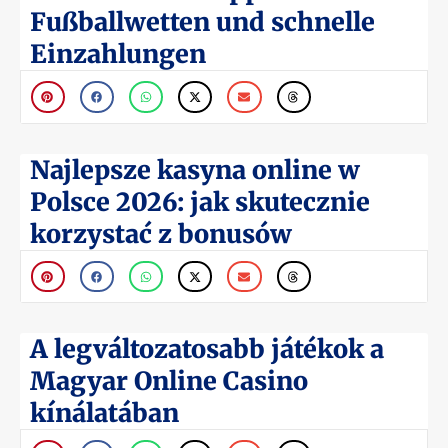
Einzahlungen
Najlepsze kasyna online w
Polsce 2026: jak skutecznie
korzystać z bonusów
A legváltozatosabb játékok a
Magyar Online Casino
kínálatában