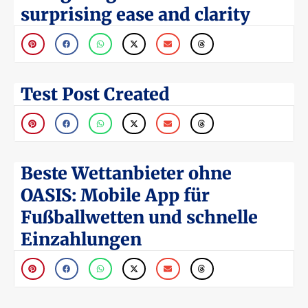
Test Post Created
Beste Wettanbieter ohne
OASIS: Mobile App für
Fußballwetten und schnelle
Einzahlungen
Najlepsze kasyna online w