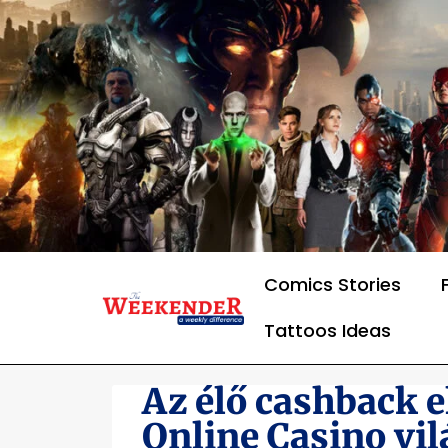
Comics Stories
Tattoos Ideas
Az élő cashback 
Online Casino vi