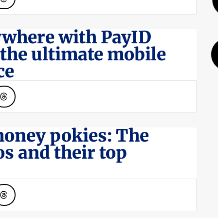
ywhere with PayID
 the ultimate mobile
ce
 money pokies: The
os and their top