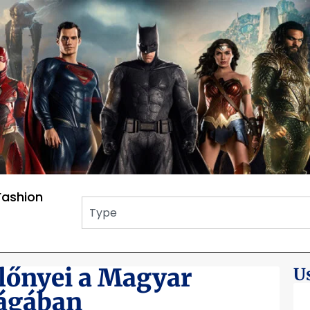
Fashion
előnyei a Magyar
U
lágában