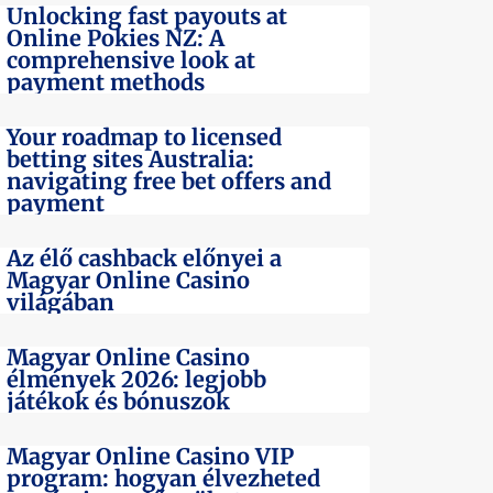
Unlocking fast payouts at
Online Pokies NZ: A
comprehensive look at
payment methods
Your roadmap to licensed
betting sites Australia:
navigating free bet offers and
payment
Az élő cashback előnyei a
Magyar Online Casino
világában
Magyar Online Casino
élmények 2026: legjobb
játékok és bónuszok
Magyar Online Casino VIP
program: hogyan élvezheted