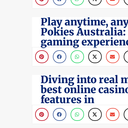
Play anytime, an
Pokies Australia:
gaming experien
Diving into real
best online casin
features in