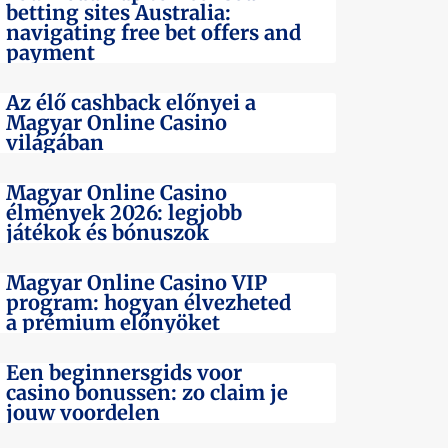
betting sites Australia:
navigating free bet offers and
payment
Az élő cashback előnyei a
Magyar Online Casino
világában
Magyar Online Casino
élmények 2026: legjobb
játékok és bónuszok
Magyar Online Casino VIP
program: hogyan élvezheted
a prémium előnyöket
Een beginnersgids voor
casino bonussen: zo claim je
jouw voordelen