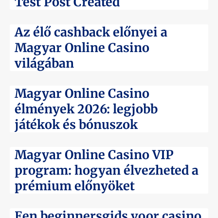
uniek? Een blik op de top
Hogyan válassz megbízható
Magyar Online Casino-t:
tippek és tanácsok a
kezdőknek
Bästa betting utan svensk
licens i 2026: vad du behöver
veta om bonusar och