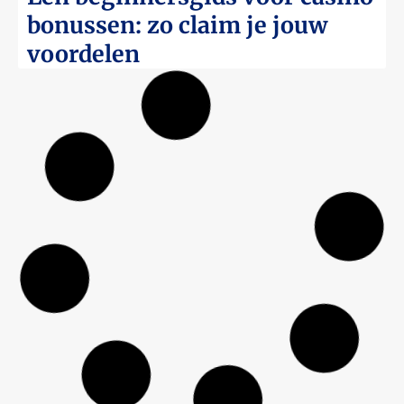
Navegar sin complicaciones en
1win convierte cada apuesta en
un juego sencillo y accesible
Test Post Created