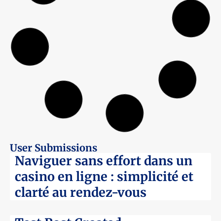
Diving into real money pokies:
The best online casinos and
their top features in
What you need to know about
the best online casinos in
Australia: Essential tips
Wat maakt Beste Legale
Goksites van Nederland 2026