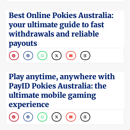
Magyar Online Casino VIP
program: hogyan élvezheted a
prémium előnyöket
Een beginnersgids voor casino
bonussen: zo claim je jouw
voordelen
Unlocking fast payouts at
Online Pokies NZ: A