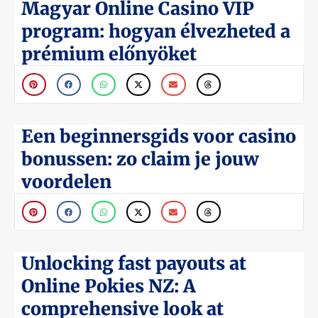
Hogyan válassz megbízható
Magyar Online Casino-t:
tippek és tanácsok a
kezdőknek
Bästa betting utan svensk
licens i 2026: vad du behöver
veta om bonusar och
Navegar sin complicaciones en