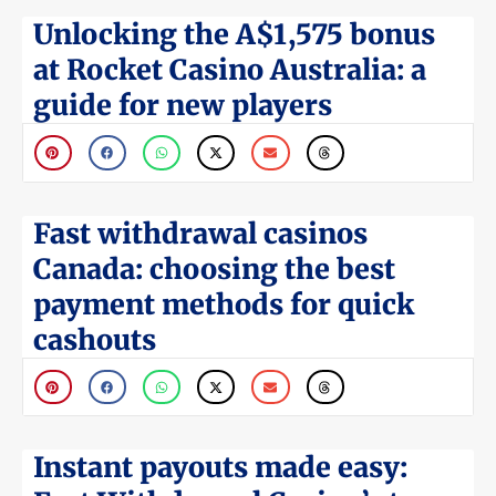
Unlocking the A$1,575 bonus
at Rocket Casino Australia: a
guide for new players
Fast withdrawal casinos
Canada: choosing the best
payment methods for quick
cashouts
Instant payouts made easy: