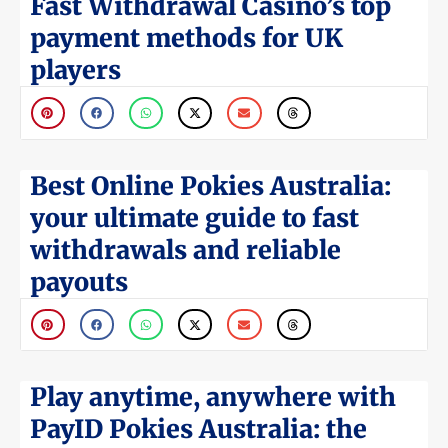
Fast Withdrawal Casino’s top
payment methods for UK
players
Best Online Pokies Australia:
your ultimate guide to fast
withdrawals and reliable
payouts
Play anytime, anywhere with
PayID Pokies Australia: the