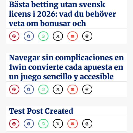
Bästa betting utan svensk
licens i 2026: vad du behöver
veta om bonusar och
Navegar sin complicaciones en
1win convierte cada apuesta en
un juego sencillo y accesible
Test Post Created