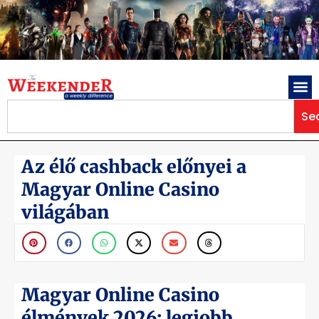
Se
Az élő cashback előnyei a
Magyar Online Casino
világában
Magyar Online Casino
élmények 2026: legjobb