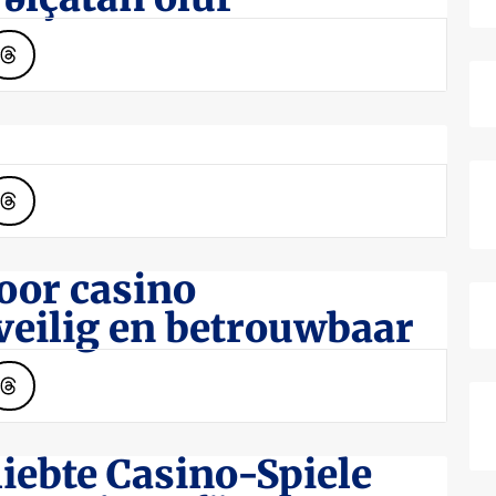
oor casino
 veilig en betrouwbaar
iebte Casino-Spiele