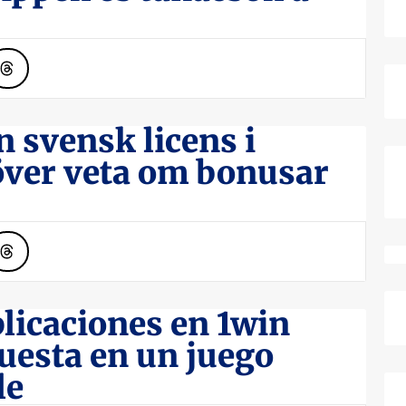
n svensk licens i
över veta om bonusar
licaciones en 1win
uesta en un juego
le