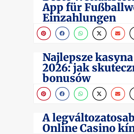
App für Fußballw
Einzahlungen
Najlepsze kasyna
2026: jak skutecz
bonusów
A legváltozatosa
Online Casino kí