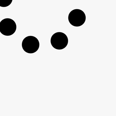
Bästa betting utan svensk
licens i 2026: vad du behöver
veta om bonusar och
Navegar sin complicaciones
en 1win convierte cada
apuesta en un juego sencillo y
accesible
Test Post Created
Migliori Siti Slot Online: la
guida definitiva ai casinò e ai
loro bonus
Sadə interfeysi ilə mostbet
yeni başlayanlar üçün əlçatan
olur