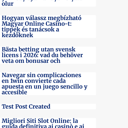
olur
Hogyan válassz megbízható
Magyar Online Casino-t:
tippek és tanácsok a
kezdőknek
Bästa betting utan svensk
licens i 2026: vad du behöver
veta om bonusar och
Navegar sin complicaciones
en 1win convierte cada
apuesta en un juego sencillo y
accesible
Test Post Created
Migliori Siti Slot Online: la
guida definitiva ai casinò e ai