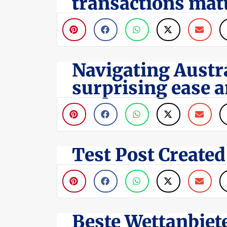
transactions matt
Navigating Austra
surprising ease a
Test Post Created
Beste Wettanbiet