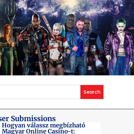
Search
ser Submissions
Hogyan válassz megbízható
Magyar Online Casino-t: