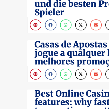
und die besten P
Spieler
Casas de Apostas
jogue a qualquer
melhores promoç
Best Online Casi
features: why fas