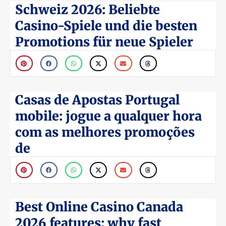
Schweiz 2026: Beliebte
Casino-Spiele und die besten
Promotions für neue Spieler
Casas de Apostas Portugal
mobile: jogue a qualquer hora
com as melhores promoções
de
Best Online Casino Canada
2026 features: why fast