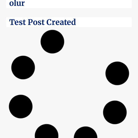
olur
Test Post Created