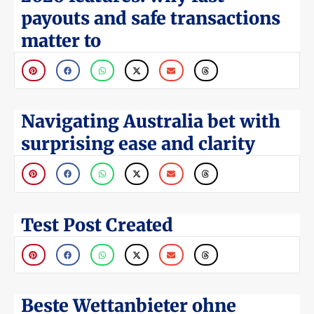
payouts and safe transactions
matter to
Navigating Australia bet with
surprising ease and clarity
Test Post Created
Beste Wettanbieter ohne