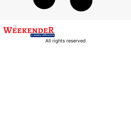
All rights reserved