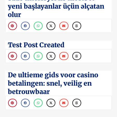
yeni başlayanlar üçün əlçatan
olur
Test Post Created
De ultieme gids voor casino
betalingen: snel, veilig en
betrouwbaar