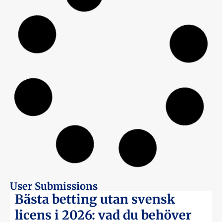
User Submissions
Bästa betting utan svensk
licens i 2026: vad du behöver