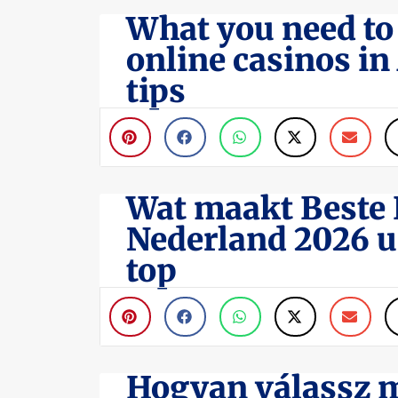
What you need to
online casinos in
tips
Wat maakt Beste 
Nederland 2026 u
top
Hogyan válassz 