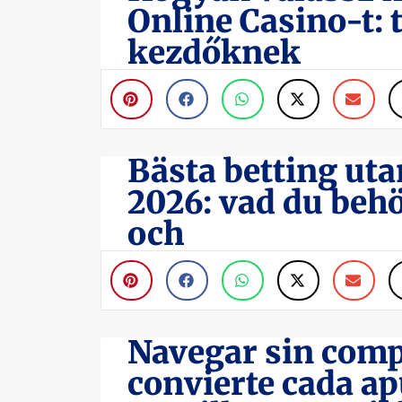
Online Casino-t: 
kezdőknek
Bästa betting uta
2026: vad du beh
och
Navegar sin comp
convierte cada ap