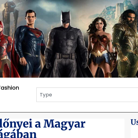
Fashion
előnyei a Magyar
U
lágában