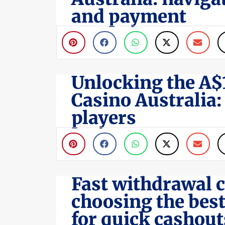
and payment
Unlocking the A$
Casino Australia:
players
Fast withdrawal 
choosing the be
for quick cashout