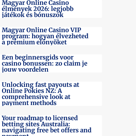
Magyar Online Casino
élmények 2026: legjobb
játékok és bónuszok
Magyar Online Casino VIP
program: hogyan élvezheted
a prémium előnyöket
Een beginnersgids voor
casino bonussen: zo claim je
jouw voordelen
Unlocking fast payouts at
Online Pokies NZ: A
comprehensive look at
payment methods
Your roadmap to licensed
betting sites Australia:
navigating free bet offers and