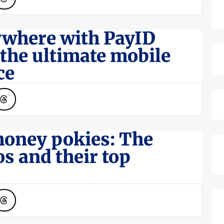
ywhere with PayID
 the ultimate mobile
ce
 money pokies: The
os and their top