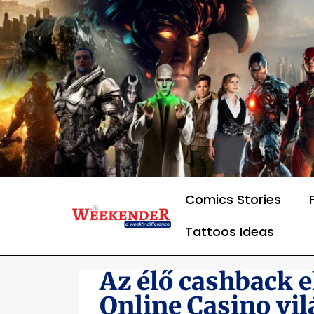
Comics Stories
Tattoos Ideas
Az élő cashback 
Online Casino vi