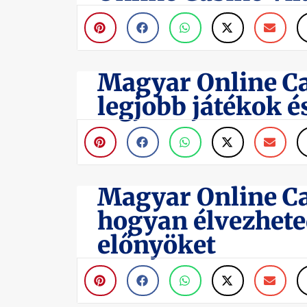
Magyar Online C
legjobb játékok 
Magyar Online C
hogyan élvezhet
előnyöket