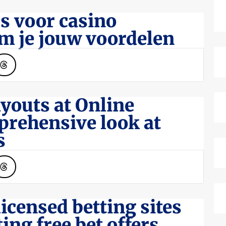
s voor casino
im je jouw voordelen
youts at Online
prehensive look at
s
icensed betting sites
ing free bet offers