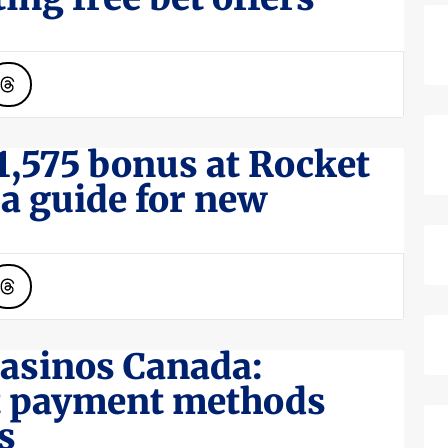
1,575 bonus at Rocket
 a guide for new
casinos Canada:
st payment methods
s