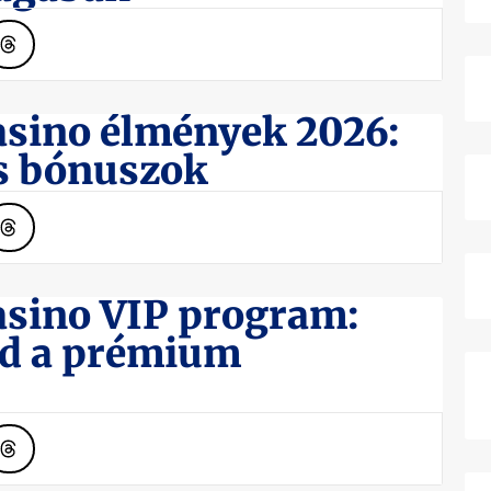
asino élmények 2026:
és bónuszok
asino VIP program:
ed a prémium