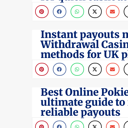
Instant payouts 
Withdrawal Casin
methods for UK p
Best Online Pokie
ultimate guide to
reliable payouts