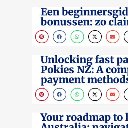
Een beginnersgid
bonussen: zo cla
Unlocking fast pa
Pokies NZ: A com
payment method
Your roadmap to l
Australia: navigat