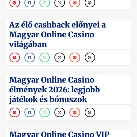
Az élő cashback előnyei a
Magyar Online Casino
világában
Magyar Online Casino
élmények 2026: legjobb
játékok és bónuszok
Magyar Online Casino VIP