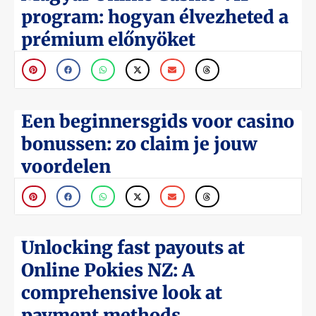
program: hogyan élvezheted a
prémium előnyöket
Een beginnersgids voor casino
bonussen: zo claim je jouw
voordelen
Unlocking fast payouts at
Online Pokies NZ: A
comprehensive look at
payment methods