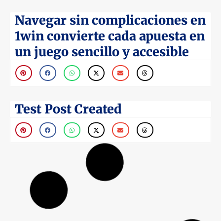
Navegar sin complicaciones en
1win convierte cada apuesta en
un juego sencillo y accesible
Test Post Created