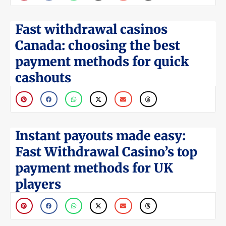
Fast withdrawal casinos
Canada: choosing the best
payment methods for quick
cashouts
Instant payouts made easy:
Fast Withdrawal Casino’s top
payment methods for UK
players