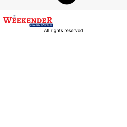
All rights reserved