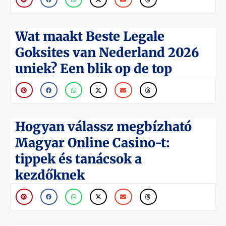
Wat maakt Beste Legale
Goksites van Nederland 2026
uniek? Een blik op de top
Hogyan válassz megbízható
Magyar Online Casino-t:
tippek és tanácsok a
kezdőknek