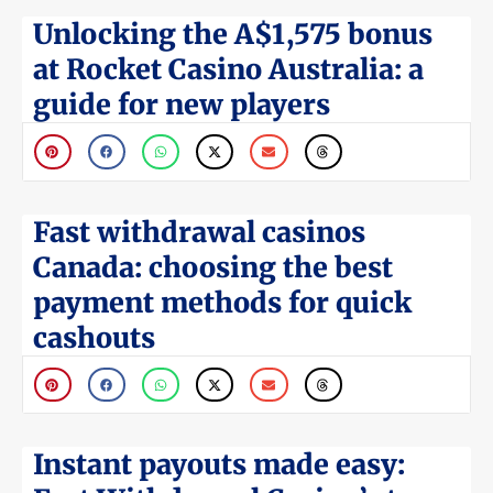
Unlocking the A$1,575 bonus
at Rocket Casino Australia: a
guide for new players
Fast withdrawal casinos
Canada: choosing the best
payment methods for quick
cashouts
Instant payouts made easy: