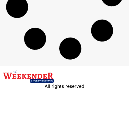
All rights reserved