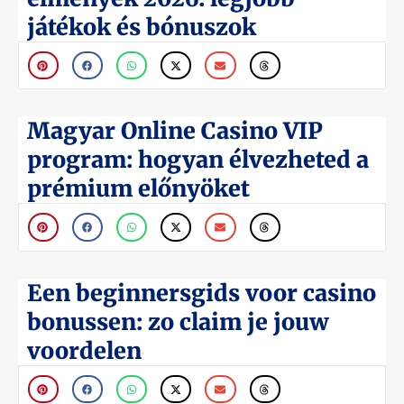
játékok és bónuszok
Magyar Online Casino VIP
program: hogyan élvezheted a
prémium előnyöket
Een beginnersgids voor casino
bonussen: zo claim je jouw
voordelen