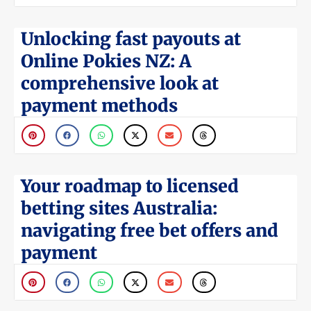
Unlocking fast payouts at
Online Pokies NZ: A
comprehensive look at
payment methods
Your roadmap to licensed
betting sites Australia:
navigating free bet offers and
payment