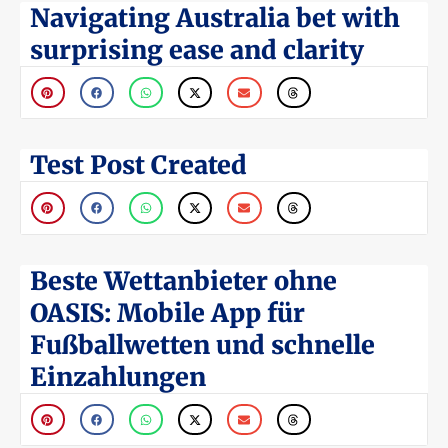
surprising ease and clarity
Test Post Created
Beste Wettanbieter ohne
OASIS: Mobile App für
Fußballwetten und schnelle
Einzahlungen