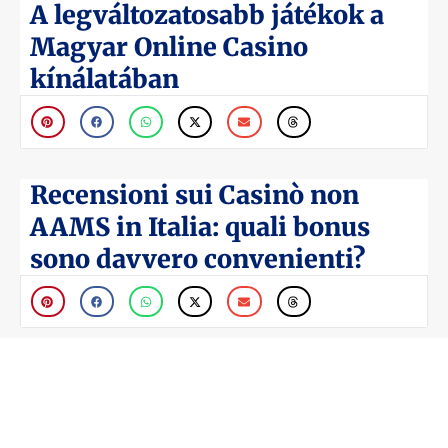
Magyar Online Casino
kínálatában
Recensioni sui Casinò non
AAMS in Italia: quali bonus
sono davvero convenienti?
Navigating the Quiet Corners
of Best Anonymous Casinos
for a Low-Key Spin