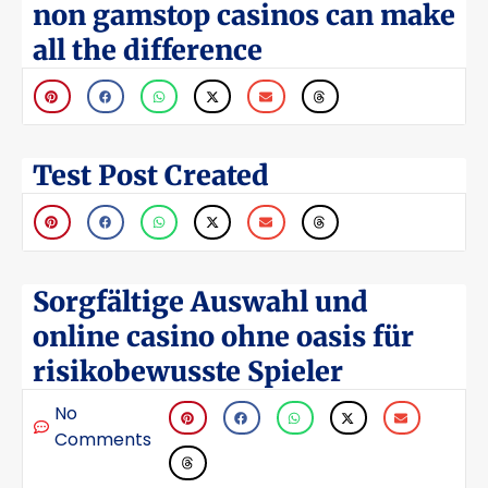
all the difference
Test Post Created
Sorgfältige Auswahl und
online casino ohne oasis für
risikobewusste Spieler
No
Comments