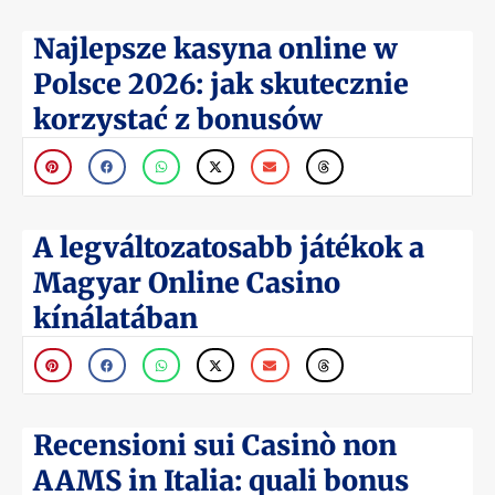
Najlepsze kasyna online w
Polsce 2026: jak skutecznie
korzystać z bonusów
A legváltozatosabb játékok a
Magyar Online Casino
kínálatában
Recensioni sui Casinò non
AAMS in Italia: quali bonus
sono davvero convenienti?