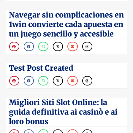
Navegar sin complicaciones en
1win convierte cada apuesta en
un juego sencillo y accesible
Test Post Created
Migliori Siti Slot Online: la
guida definitiva ai casinò e ai
loro bonus