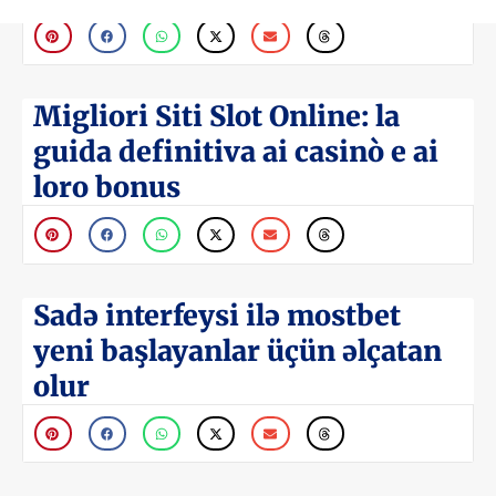
Migliori Siti Slot Online: la
guida definitiva ai casinò e ai
loro bonus
Sadə interfeysi ilə mostbet
yeni başlayanlar üçün əlçatan
olur
Test Post Created