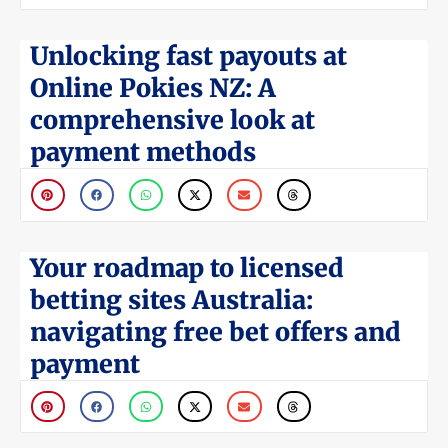
Unlocking fast payouts at
Online Pokies NZ: A
comprehensive look at
payment methods
Your roadmap to licensed
betting sites Australia:
navigating free bet offers and
payment