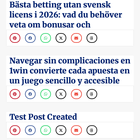
Bästa betting utan svensk
licens i 2026: vad du behöver
veta om bonusar och
Navegar sin complicaciones en
1win convierte cada apuesta en
un juego sencillo y accesible
Test Post Created