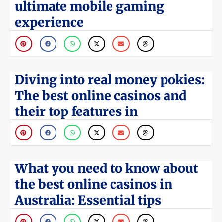
ultimate mobile gaming
experience
Diving into real money pokies:
The best online casinos and
their top features in
What you need to know about
the best online casinos in
Australia: Essential tips