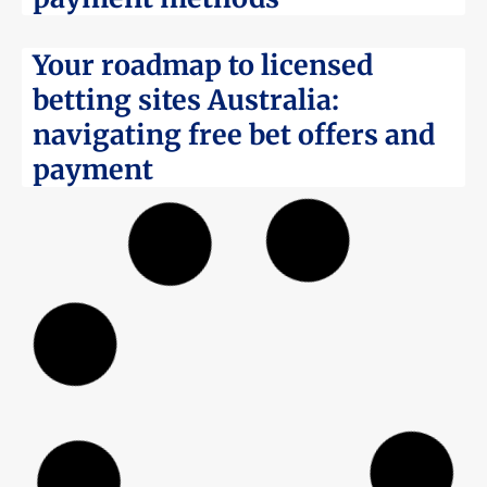
Your roadmap to licensed
betting sites Australia:
navigating free bet offers and
payment