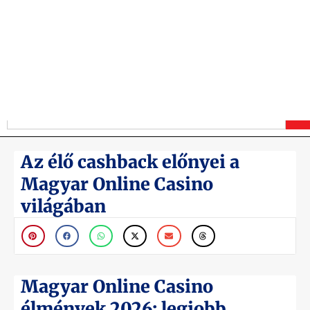
Sadə interfeysi ilə mostbet
yeni başlayanlar üçün əlçatan
olur
Az élő cashback előnyei a
Magyar Online Casino
világában
Magyar Online Casino
élmények 2026: legjobb