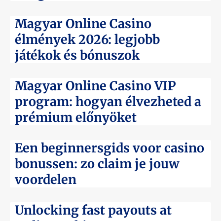
Magyar Online Casino
élmények 2026: legjobb
játékok és bónuszok
Magyar Online Casino VIP
program: hogyan élvezheted a
prémium előnyöket
Een beginnersgids voor casino
bonussen: zo claim je jouw
voordelen
Unlocking fast payouts at