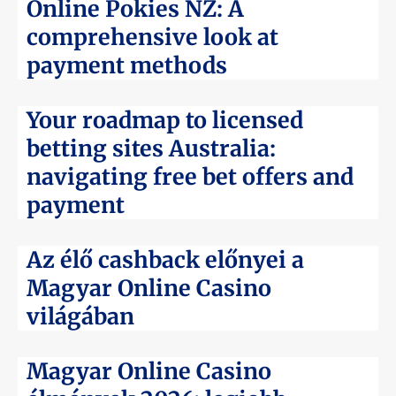
Online Pokies NZ: A
comprehensive look at
payment methods
Your roadmap to licensed
betting sites Australia:
navigating free bet offers and
payment
Az élő cashback előnyei a
Magyar Online Casino
világában
Magyar Online Casino