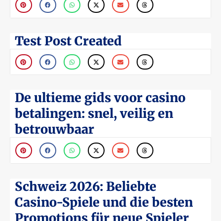
Casas de Apostas Portugal
mobile: jogue a qualquer hora
com as melhores promoções
de
Best Online Casino Canada
2026 features: why fast
payouts and safe transactions
matter to