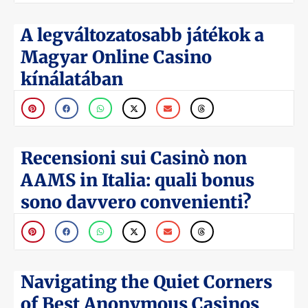
Test Post Created
Navigating payout options in
non gamstop casinos can make
all the difference
Test Post Created