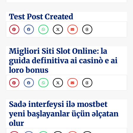
Test Post Created
De ultieme gids voor casino
betalingen: snel, veilig en
betrouwbaar
Schweiz 2026: Beliebte
Casino-Spiele und die besten
Promotions für neue Spieler