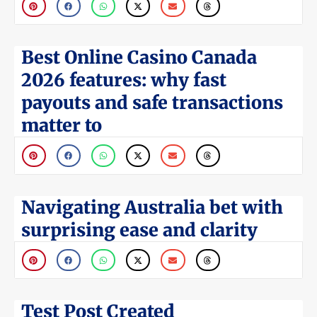
Beste Wettanbieter ohne
OASIS: Mobile App für
Fußballwetten und schnelle
Einzahlungen
Najlepsze kasyna online w
Polsce 2026: jak skutecznie
korzystać z bonusów
A legváltozatosabb játékok a