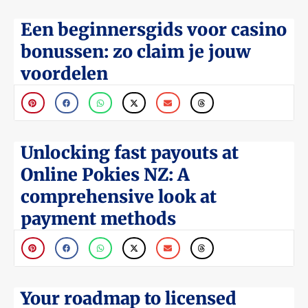
Een beginnersgids voor casino
bonussen: zo claim je jouw
voordelen
Unlocking fast payouts at
Online Pokies NZ: A
comprehensive look at
payment methods
Your roadmap to licensed