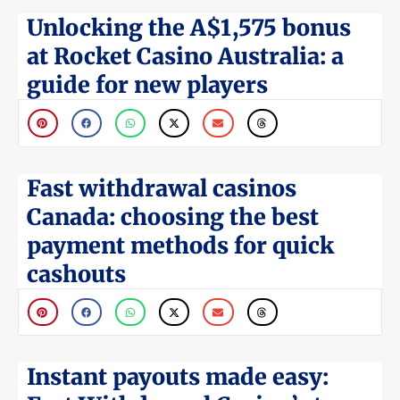
Unlocking the A$1,575 bonus
at Rocket Casino Australia: a
guide for new players
Fast withdrawal casinos
Canada: choosing the best
payment methods for quick
cashouts
Instant payouts made easy: