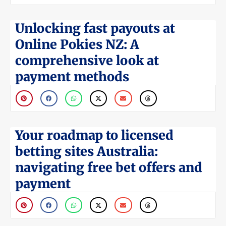
Unlocking fast payouts at
Online Pokies NZ: A
comprehensive look at
payment methods
Your roadmap to licensed
betting sites Australia:
navigating free bet offers and
payment