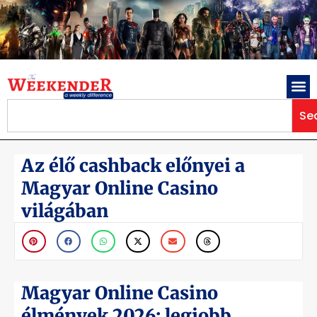
Se
Az élő cashback előnyei a
Magyar Online Casino
világában
Magyar Online Casino
élmények 2026: legjobb