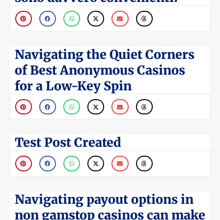
Navigating the Quiet Corners
of Best Anonymous Casinos
for a Low-Key Spin
Test Post Created
Navigating payout options in
non gamstop casinos can make