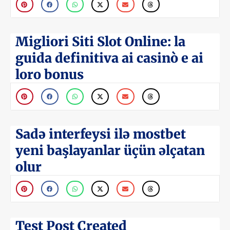
Migliori Siti Slot Online: la
guida definitiva ai casinò e ai
loro bonus
Sadə interfeysi ilə mostbet
yeni başlayanlar üçün əlçatan
olur
Test Post Created