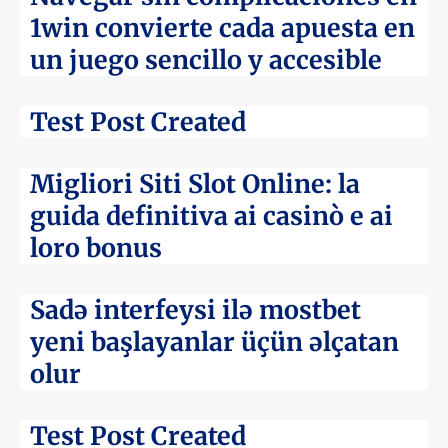
1win convierte cada apuesta en
un juego sencillo y accesible
Test Post Created
Migliori Siti Slot Online: la
guida definitiva ai casinò e ai
loro bonus
Sadə interfeysi ilə mostbet
yeni başlayanlar üçün əlçatan
olur
Test Post Created