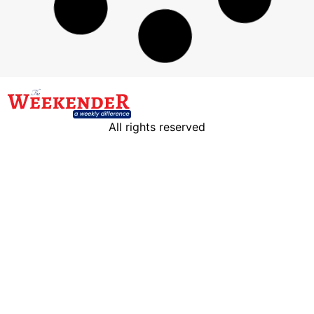
All rights reserved