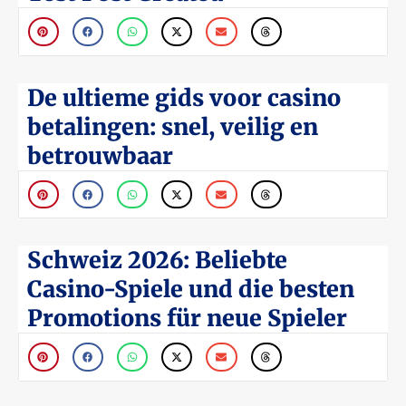
De ultieme gids voor casino
betalingen: snel, veilig en
betrouwbaar
Schweiz 2026: Beliebte
Casino-Spiele und die besten
Promotions für neue Spieler