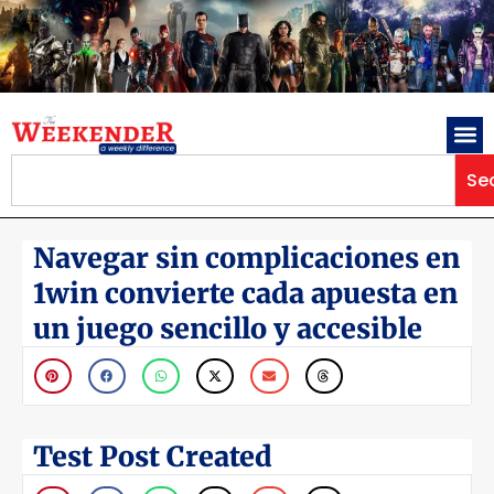
Se
Navegar sin complicaciones en
1win convierte cada apuesta en
un juego sencillo y accesible
Test Post Created