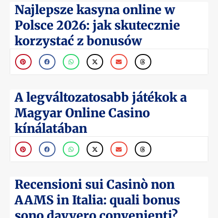
Najlepsze kasyna online w
Polsce 2026: jak skutecznie
korzystać z bonusów
A legváltozatosabb játékok a
Magyar Online Casino
kínálatában
Recensioni sui Casinò non
AAMS in Italia: quali bonus
sono davvero convenienti?