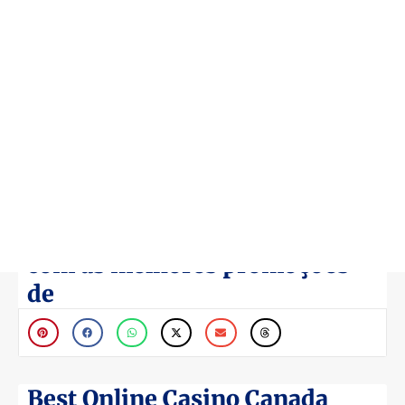
Schweiz 2026: Beliebte
Casino-Spiele und die besten
Promotions für neue Spieler
Casas de Apostas Portugal
mobile: jogue a qualquer hora
com as melhores promoções
de
Best Online Casino Canada
2026 features: why fast