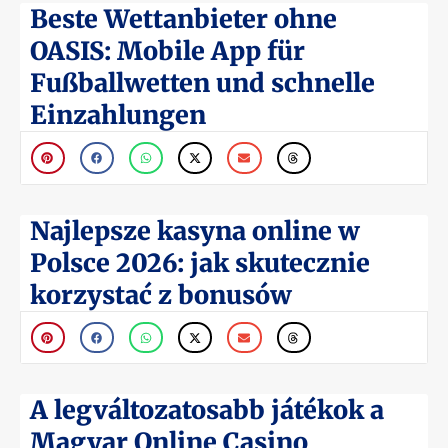
OASIS: Mobile App für
Fußballwetten und schnelle
Einzahlungen
Najlepsze kasyna online w
Polsce 2026: jak skutecznie
korzystać z bonusów
A legváltozatosabb játékok a
Magyar Online Casino
kínálatában