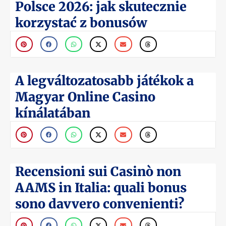
korzystać z bonusów
A legváltozatosabb játékok a
Magyar Online Casino
kínálatában
Recensioni sui Casinò non
AAMS in Italia: quali bonus
sono davvero convenienti?