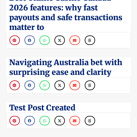
payouts and safe transactions
matter to
Navigating Australia bet with
surprising ease and clarity
Test Post Created
Beste Wettanbieter ohne