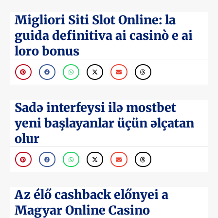
Migliori Siti Slot Online: la
guida definitiva ai casinò e ai
loro bonus
Sadə interfeysi ilə mostbet
yeni başlayanlar üçün əlçatan
olur
Az élő cashback előnyei a
Magyar Online Casino