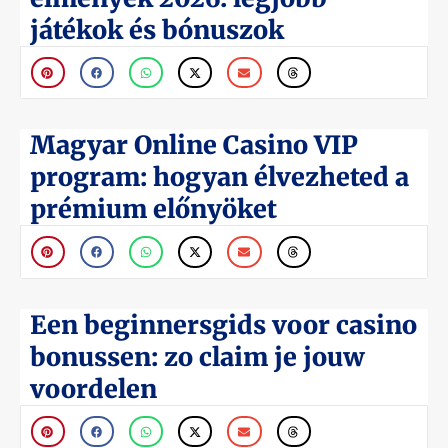
játékok és bónuszok
Magyar Online Casino VIP
program: hogyan élvezheted a
prémium előnyöket
Een beginnersgids voor casino
bonussen: zo claim je jouw
voordelen