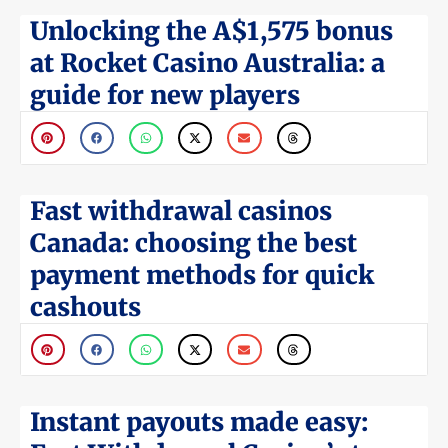
Unlocking the A$1,575 bonus
at Rocket Casino Australia: a
guide for new players
Fast withdrawal casinos
Canada: choosing the best
payment methods for quick
cashouts
Instant payouts made easy: