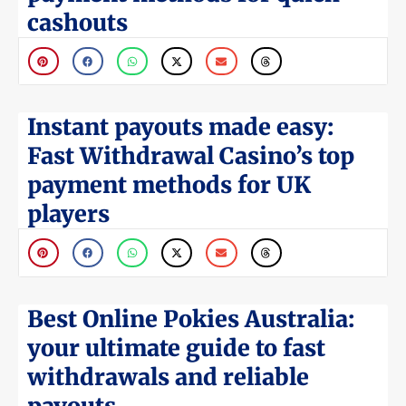
cashouts
Instant payouts made easy:
Fast Withdrawal Casino’s top
payment methods for UK
players
Best Online Pokies Australia:
your ultimate guide to fast
withdrawals and reliable
payouts