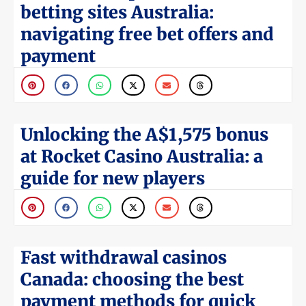
betting sites Australia:
navigating free bet offers and
payment
Unlocking the A$1,575 bonus
at Rocket Casino Australia: a
guide for new players
Fast withdrawal casinos
Canada: choosing the best
payment methods for quick