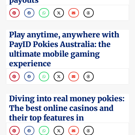
Play anytime, anywhere with
PayID Pokies Australia: the
ultimate mobile gaming
experience
Diving into real money pokies:
The best online casinos and
their top features in