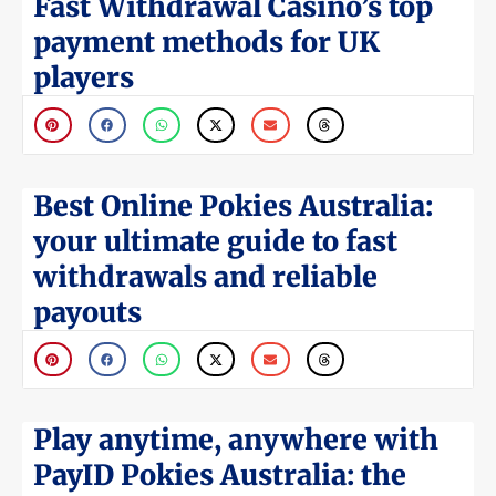
Fast Withdrawal Casino’s top
payment methods for UK
players
Best Online Pokies Australia:
your ultimate guide to fast
withdrawals and reliable
payouts
Play anytime, anywhere with
PayID Pokies Australia: the