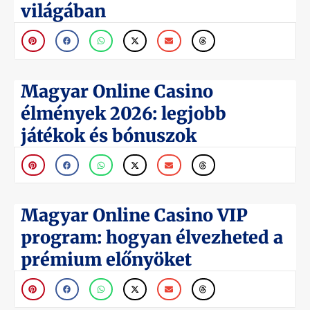
világában
Magyar Online Casino
élmények 2026: legjobb
játékok és bónuszok
Magyar Online Casino VIP
program: hogyan élvezheted a
prémium előnyöket