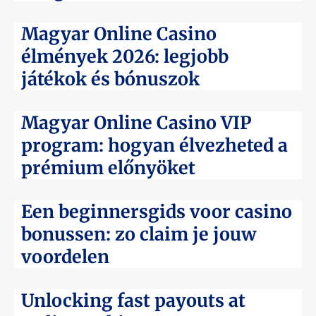
Hogyan válassz megbízható
Magyar Online Casino-t:
tippek és tanácsok a
kezdőknek
Bästa betting utan svensk
licens i 2026: vad du behöver
veta om bonusar och