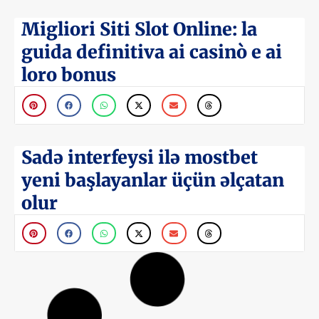
Best Online Pokies Australia:
your ultimate guide to fast
withdrawals and reliable
payouts
Play anytime, anywhere with
PayID Pokies Australia: the
ultimate mobile gaming
experience