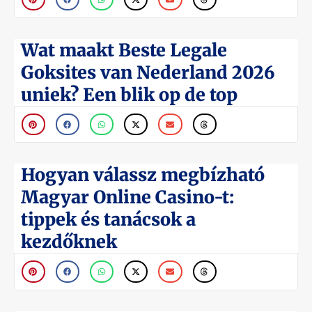
payment methods
Your roadmap to licensed
betting sites Australia:
navigating free bet offers and
payment
Unlocking the A$1,575 bonus
at Rocket Casino Australia: a
guide for new players