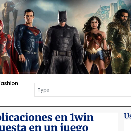
Fashion
licaciones en 1win
U
uesta en un juego