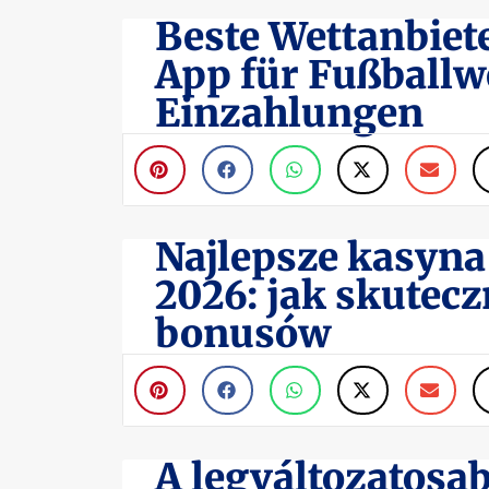
Beste Wettanbiet
App für Fußballw
Einzahlungen
Najlepsze kasyna
2026: jak skutecz
bonusów
A legváltozatosa