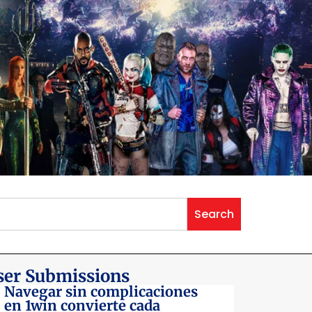
Search
ser Submissions
Navegar sin complicaciones
en 1win convierte cada