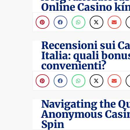
Online Casino kí
Recensioni sui C
Italia: quali bon
convenienti?
Navigating the Qu
Anonymous Casin
Spin