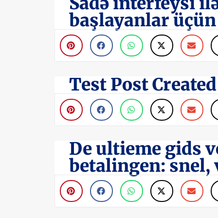
Sadə interfeysi i
başlayanlar üçün 
Test Post Created
De ultieme gids v
betalingen: snel,