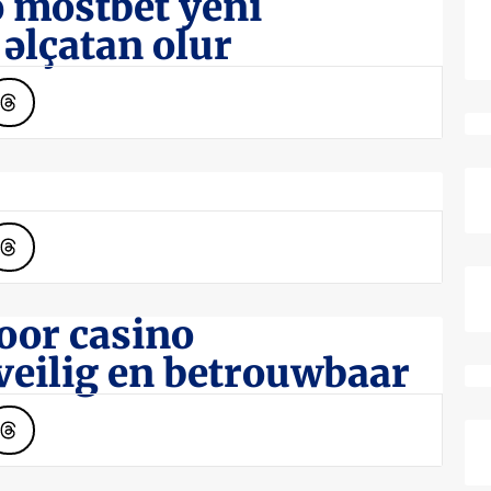
lə mostbet yeni
əlçatan olur
oor casino
 veilig en betrouwbaar