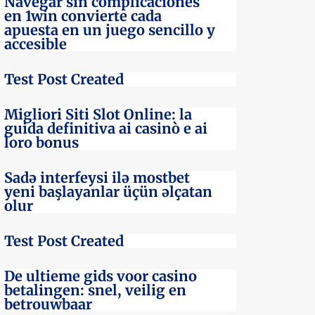
Navegar sin complicaciones
en 1win convierte cada
apuesta en un juego sencillo y
accesible
Test Post Created
Migliori Siti Slot Online: la
guida definitiva ai casinò e ai
loro bonus
Sadə interfeysi ilə mostbet
yeni başlayanlar üçün əlçatan
olur
Test Post Created
De ultieme gids voor casino
betalingen: snel, veilig en
betrouwbaar