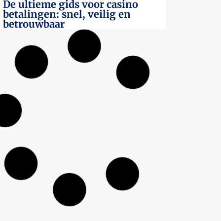
De ultieme gids voor casino
betalingen: snel, veilig en
betrouwbaar
Navegar sin complicaciones
en 1win convierte cada
apuesta en un juego sencillo y
accesible
Test Post Created
Migliori Siti Slot Online: la
guida definitiva ai casinò e ai
loro bonus
Sadə interfeysi ilə mostbet
yeni başlayanlar üçün əlçatan
olur
Test Post Created