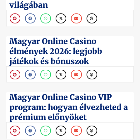
What you need to know about
the best online casinos in
Australia: Essential tips
Wat maakt Beste Legale
Goksites van Nederland 2026
uniek? Een blik op de top
Hogyan válassz megbízható