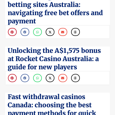
Test Post Created
Migliori Siti Slot Online: la
guida definitiva ai casinò e ai
loro bonus
Sadə interfeysi ilə mostbet
yeni başlayanlar üçün əlçatan