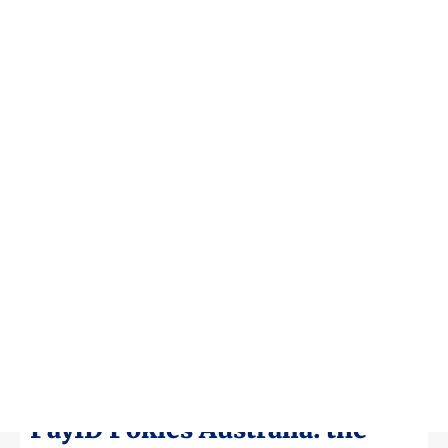
Magyar Online Casino
világában
Magyar Online Casino
élmények 2026: legjobb
játékok és bónuszok
Magyar Online Casino VIP
program: hogyan élvezheted a
prémium előnyöket