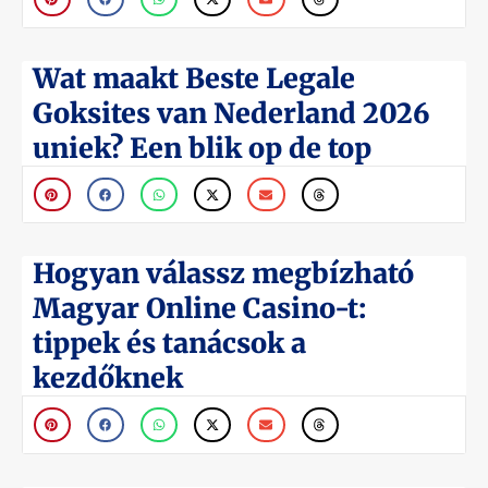
Your roadmap to licensed
betting sites Australia:
navigating free bet offers and
payment
Unlocking the A$1,575 bonus
at Rocket Casino Australia: a
guide for new players
Fast withdrawal casinos
Canada: choosing the best