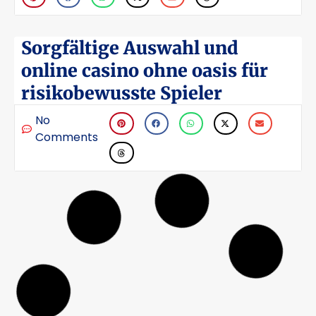
Sorgfältige Auswahl und
online casino ohne oasis für
risikobewusste Spieler
No
Comments
Navegar sin complicaciones en
1win convierte cada apuesta en
un juego sencillo y accesible
Test Post Created