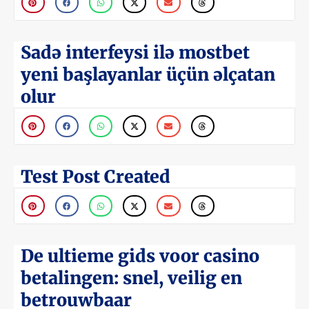
Sadə interfeysi ilə mostbet
yeni başlayanlar üçün əlçatan
olur
Test Post Created
De ultieme gids voor casino
betalingen: snel, veilig en
betrouwbaar