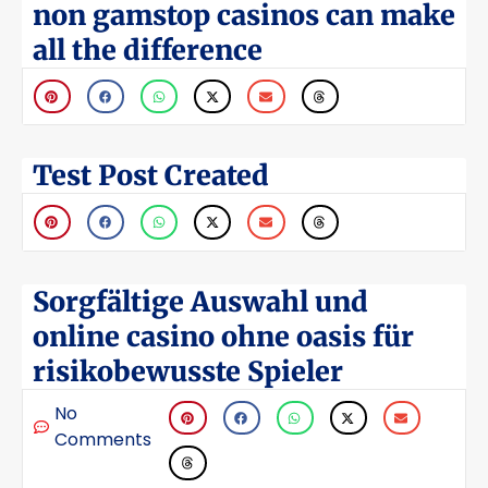
all the difference
Test Post Created
Sorgfältige Auswahl und
online casino ohne oasis für
risikobewusste Spieler
No
Comments