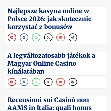
Najlepsze kasyna online w
Polsce 2026: jak skutecznie
korzystać z bonusów
A legváltozatosabb játékok a
Magyar Online Casino
kínálatában
Recensioni sui Casinò non
AAMS in Italia: quali bonus
sono davvero convenienti?