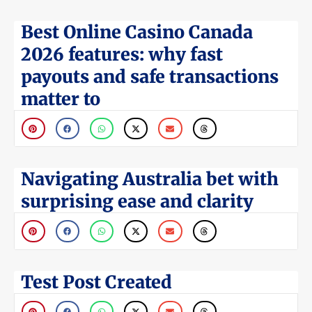
Best Online Casino Canada
2026 features: why fast
payouts and safe transactions
matter to
Navigating Australia bet with
surprising ease and clarity
Test Post Created