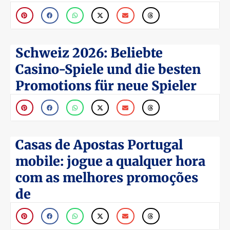
Schweiz 2026: Beliebte
Casino-Spiele und die besten
Promotions für neue Spieler
Casas de Apostas Portugal
mobile: jogue a qualquer hora
com as melhores promoções
de