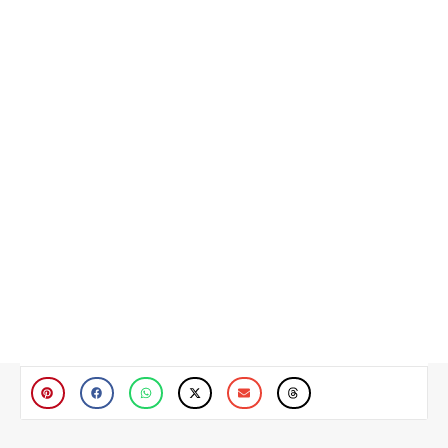
Casas de Apostas Portugal
mobile: jogue a qualquer hora
com as melhores promoções
de
Best Online Casino Canada
2026 features: why fast
payouts and safe transactions
matter to
Navigating Australia bet with