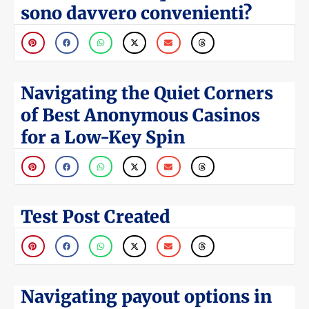
Navigating the Quiet Corners
of Best Anonymous Casinos
for a Low-Key Spin
Test Post Created
Navigating payout options in
non gamstop casinos can make