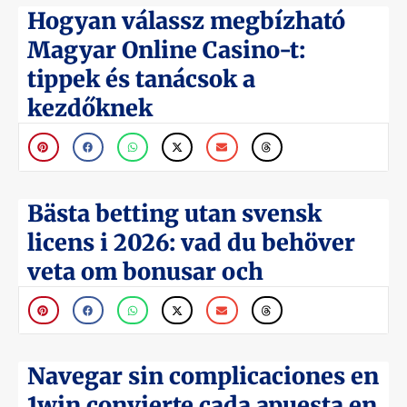
Magyar Online Casino-t:
tippek és tanácsok a
kezdőknek
Bästa betting utan svensk
licens i 2026: vad du behöver
veta om bonusar och
Navegar sin complicaciones en
1win convierte cada apuesta en