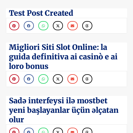
Test Post Created
Migliori Siti Slot Online: la
guida definitiva ai casinò e ai
loro bonus
Sadə interfeysi ilə mostbet
yeni başlayanlar üçün əlçatan
olur