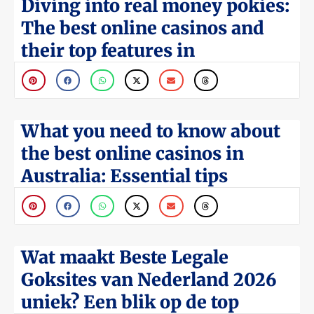
Diving into real money pokies:
The best online casinos and
their top features in
What you need to know about
the best online casinos in
Australia: Essential tips
Wat maakt Beste Legale
Goksites van Nederland 2026
uniek? Een blik op de top