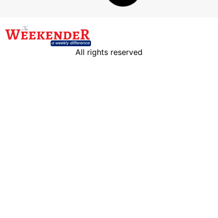
All rights reserved