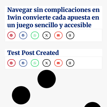
Navegar sin complicaciones en
1win convierte cada apuesta en
un juego sencillo y accesible
Test Post Created