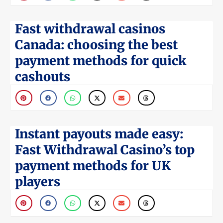
Fast withdrawal casinos
Canada: choosing the best
payment methods for quick
cashouts
Instant payouts made easy:
Fast Withdrawal Casino’s top
payment methods for UK
players