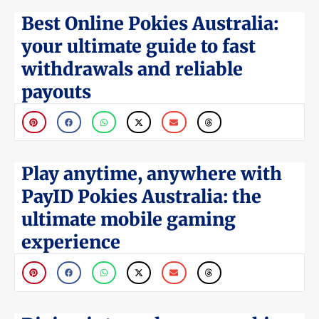
Best Online Pokies Australia:
your ultimate guide to fast
withdrawals and reliable
payouts
Play anytime, anywhere with
PayID Pokies Australia: the
ultimate mobile gaming
experience