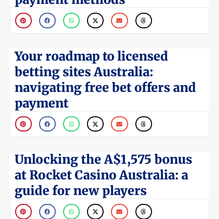
Your roadmap to licensed
betting sites Australia:
navigating free bet offers and
payment
Unlocking the A$1,575 bonus
at Rocket Casino Australia: a
guide for new players