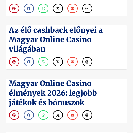
Az élő cashback előnyei a
Magyar Online Casino
világában
Magyar Online Casino
élmények 2026: legjobb
játékok és bónuszok