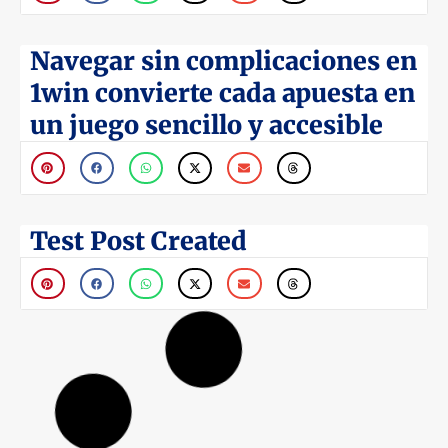
Navegar sin complicaciones en
1win convierte cada apuesta en
un juego sencillo y accesible
Test Post Created