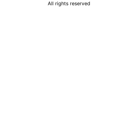
All rights reserved