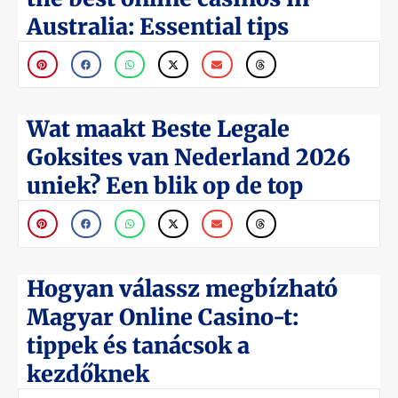
Australia: Essential tips
Wat maakt Beste Legale
Goksites van Nederland 2026
uniek? Een blik op de top
Hogyan válassz megbízható
Magyar Online Casino-t:
tippek és tanácsok a
kezdőknek