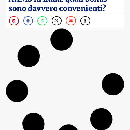
sono davvero convenienti?