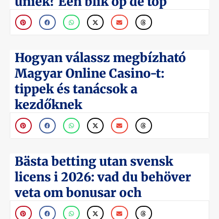
uniek? Een blik op de top
Hogyan válassz megbízható
Magyar Online Casino-t:
tippek és tanácsok a
kezdőknek
Bästa betting utan svensk
licens i 2026: vad du behöver
veta om bonusar och