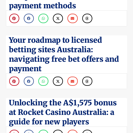
payment methods
Your roadmap to licensed
betting sites Australia:
navigating free bet offers and
payment
Unlocking the A$1,575 bonus
at Rocket Casino Australia: a
guide for new players