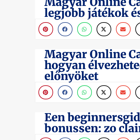
Magyar Online C
legjobb játékok 
Magyar Online C
hogyan élvezhet
előnyöket
Een beginnersgid
bonussen: zo cla