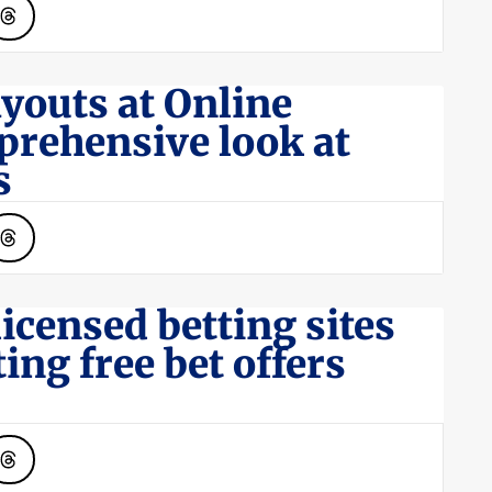
youts at Online
prehensive look at
s
icensed betting sites
ing free bet offers