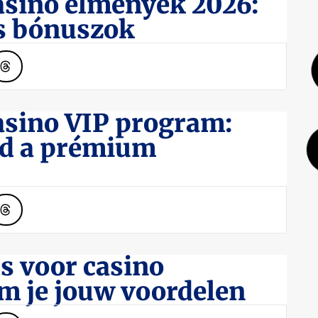
asino élmények 2026:
és bónuszok
asino VIP program:
ed a prémium
s voor casino
im je jouw voordelen