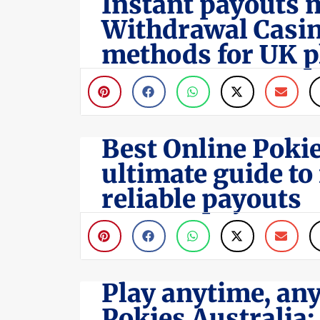
Instant payouts 
Withdrawal Casin
methods for UK p
Best Online Pokie
ultimate guide to
reliable payouts
Play anytime, an
Pokies Australia: