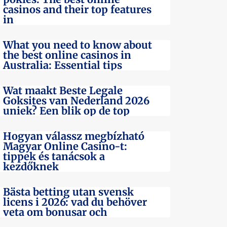
casinos and their top features
in
What you need to know about
the best online casinos in
Australia: Essential tips
Wat maakt Beste Legale
Goksites van Nederland 2026
uniek? Een blik op de top
Hogyan válassz megbízható
Magyar Online Casino-t:
tippek és tanácsok a
kezdőknek
Bästa betting utan svensk
licens i 2026: vad du behöver
veta om bonusar och