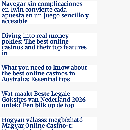
Navegar sin complicaciones
en 1win convierte cada
apuesta en un juego sencillo y
accesible
Diving into real money
pokies: The best online
casinos and their top features
in
What you need to know about
the best online casinos in
Australia: Essential tips
Wat maakt Beste Legale
Goksites van Nederland 2026
uniek? Een blik op de top
Hogyan válassz megbízható
Magyar Online Casino-t: