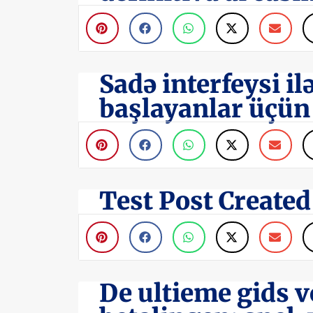
Sadə interfeysi i
başlayanlar üçün 
Test Post Created
De ultieme gids v