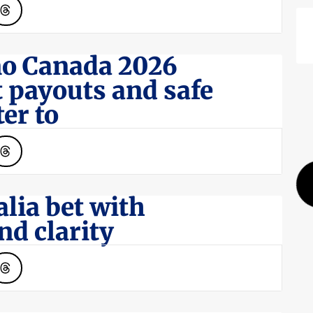
no Canada 2026
t payouts and safe
er to
lia bet with
nd clarity