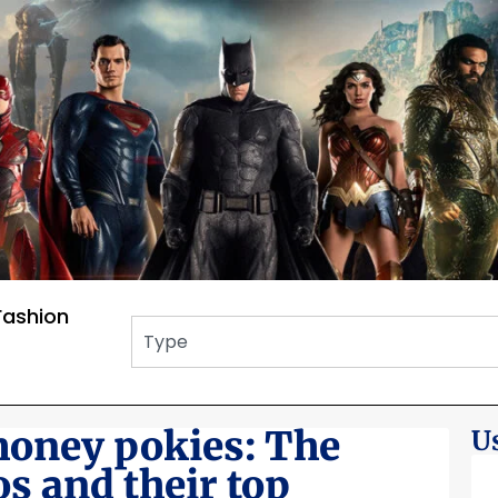
Fashion
 money pokies: The
U
os and their top