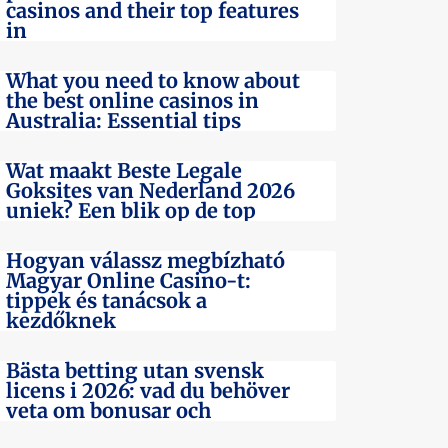
casinos and their top features
in
What you need to know about
the best online casinos in
Australia: Essential tips
Wat maakt Beste Legale
Goksites van Nederland 2026
uniek? Een blik op de top
Hogyan válassz megbízható
Magyar Online Casino-t:
tippek és tanácsok a
kezdőknek
Bästa betting utan svensk
licens i 2026: vad du behöver
veta om bonusar och