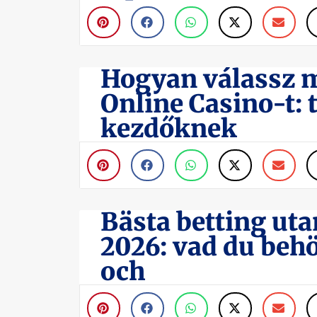
Hogyan válassz 
Online Casino-t: 
kezdőknek
Bästa betting uta
2026: vad du beh
och