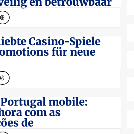
 veilig en betrouwbaar
iebte Casino-Spiele
romotions für neue
 Portugal mobile:
 hora com as
ões de