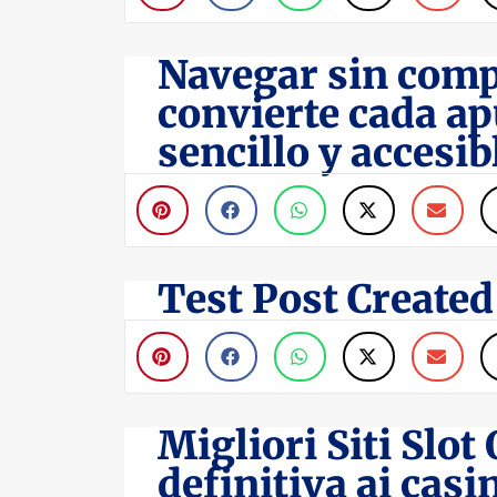
Navegar sin comp
convierte cada ap
sencillo y accesib
Test Post Created
Migliori Siti Slot
definitiva ai casi