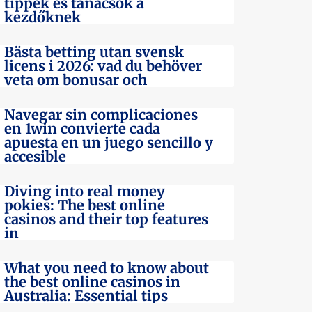
tippek és tanácsok a
kezdőknek
Bästa betting utan svensk
licens i 2026: vad du behöver
veta om bonusar och
Navegar sin complicaciones
en 1win convierte cada
apuesta en un juego sencillo y
accesible
Diving into real money
pokies: The best online
casinos and their top features
in
What you need to know about
the best online casinos in
Australia: Essential tips