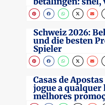
betalingen: snel,
Schweiz 2026: Bel
und die besten P
Spieler
Casas de Apostas
jogue a qualquer
melhores promoç