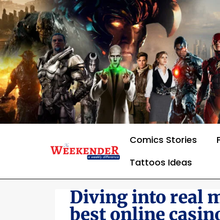
Comics Stories
Tattoos Ideas
Diving into real
best online casin