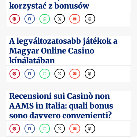
korzystać z bonusów
A legváltozatosabb játékok a
Magyar Online Casino
kínálatában
Recensioni sui Casinò non
AAMS in Italia: quali bonus
sono davvero convenienti?