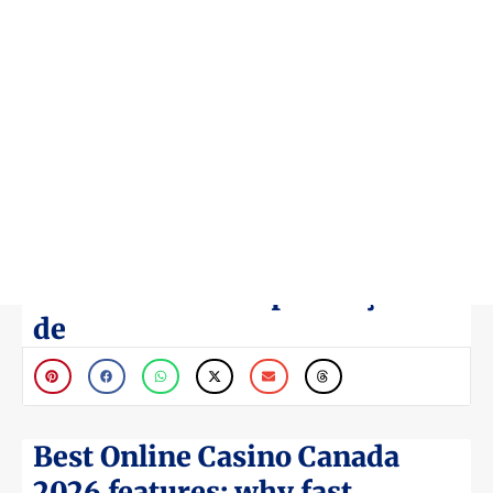
Schweiz 2026: Beliebte
Casino-Spiele und die besten
Promotions für neue Spieler
Casas de Apostas Portugal
mobile: jogue a qualquer hora
com as melhores promoções
de
Best Online Casino Canada
2026 features: why fast