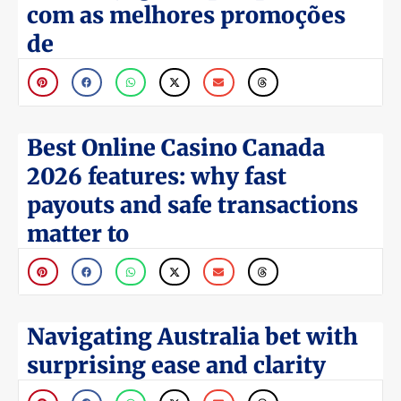
com as melhores promoções
de
Best Online Casino Canada
2026 features: why fast
payouts and safe transactions
matter to
Navigating Australia bet with
surprising ease and clarity