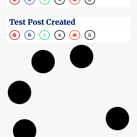
Test Post Created
Bästa betting utan svensk
licens i 2026: vad du behöver
veta om bonusar och
Navegar sin complicaciones en
1win convierte cada apuesta en
un juego sencillo y accesible