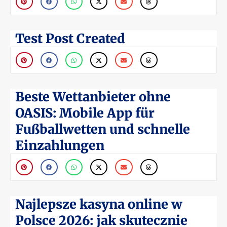
Test Post Created
Beste Wettanbieter ohne
OASIS: Mobile App für
Fußballwetten und schnelle
Einzahlungen
Najlepsze kasyna online w
Polsce 2026: jak skutecznie