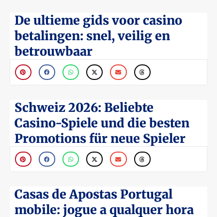
De ultieme gids voor casino
betalingen: snel, veilig en
betrouwbaar
Schweiz 2026: Beliebte
Casino-Spiele und die besten
Promotions für neue Spieler
Casas de Apostas Portugal
mobile: jogue a qualquer hora