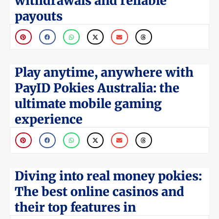
Play anytime, anywhere with
PayID Pokies Australia: the
ultimate mobile gaming
experience
Diving into real money pokies:
The best online casinos and
their top features in