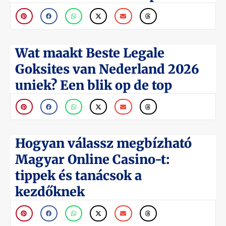
Wat maakt Beste Legale
Goksites van Nederland 2026
uniek? Een blik op de top
Hogyan válassz megbízható
Magyar Online Casino-t:
tippek és tanácsok a
kezdőknek