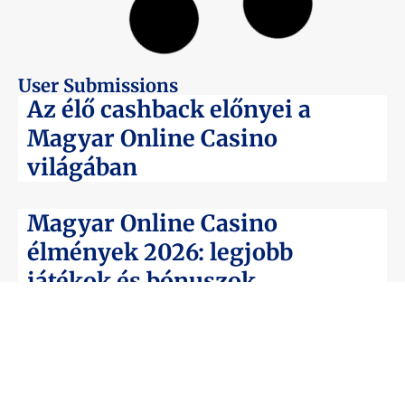
Magyar Online Casino VIP
program: hogyan élvezheted a
prémium előnyöket
Een beginnersgids voor casino
bonussen: zo claim je jouw
voordelen
Unlocking fast payouts at
Online Pokies NZ: A