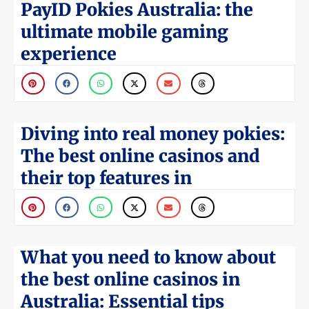
ultimate mobile gaming
experience
Diving into real money pokies:
The best online casinos and
their top features in
What you need to know about
the best online casinos in
Australia: Essential tips