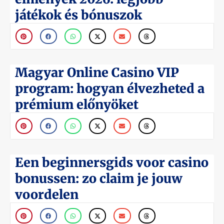
What you need to know about
the best online casinos in
Australia: Essential tips
Wat maakt Beste Legale
Goksites van Nederland 2026
uniek? Een blik op de top