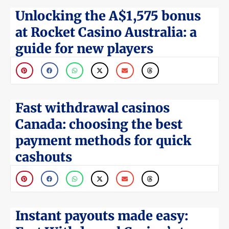
un juego sencillo y accesible
Test Post Created
Migliori Siti Slot Online: la
guida definitiva ai casinò e ai
loro bonus
Sadə interfeysi ilə mostbet