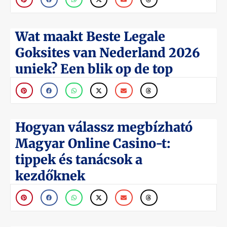
Online Pokies NZ: A
comprehensive look at
payment methods
Your roadmap to licensed
betting sites Australia:
navigating free bet offers and
payment
Unlocking the A$1,575 bonus