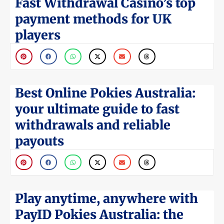
yeni başlayanlar üçün əlçatan
olur
Az élő cashback előnyei a
Magyar Online Casino
világában
Magyar Online Casino
élmények 2026: legjobb
játékok és bónuszok