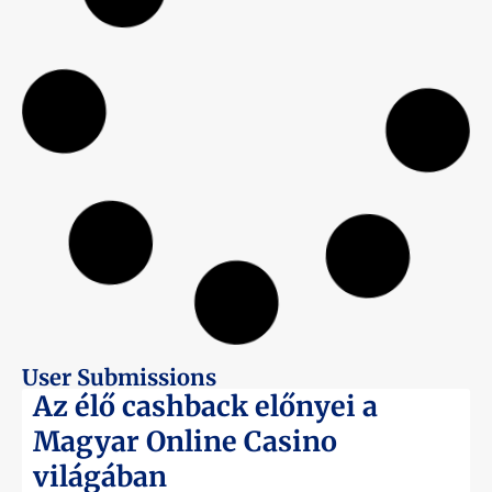
Diving into real money pokies:
The best online casinos and
their top features in
What you need to know about
the best online casinos in
Australia: Essential tips