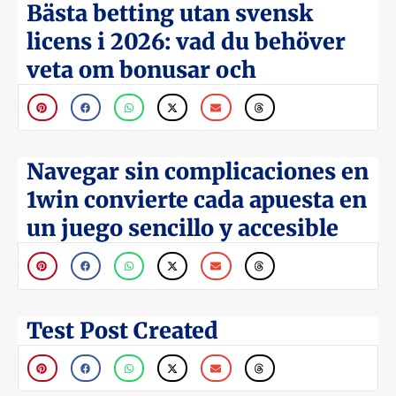
at Rocket Casino Australia: a
guide for new players
Fast withdrawal casinos
Canada: choosing the best
payment methods for quick
cashouts
Instant payouts made easy:
Fast Withdrawal Casino’s top
payment methods for UK