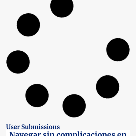
User Submissions
Navegar sin complicaciones en