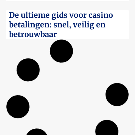
De ultieme gids voor casino
betalingen: snel, veilig en
betrouwbaar