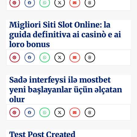
Migliori Siti Slot Online: la
guida definitiva ai casinò e ai
loro bonus
Sadə interfeysi ilə mostbet
yeni başlayanlar üçün əlçatan
olur
Test Post Created