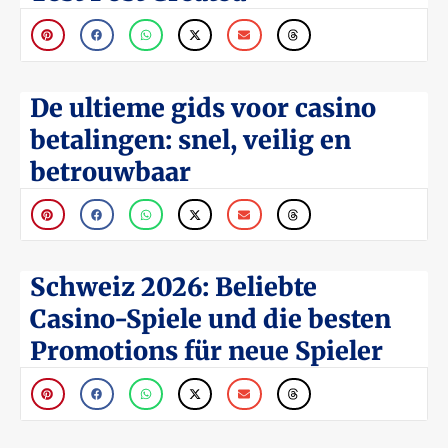
De ultieme gids voor casino
betalingen: snel, veilig en
betrouwbaar
Schweiz 2026: Beliebte
Casino-Spiele und die besten
Promotions für neue Spieler