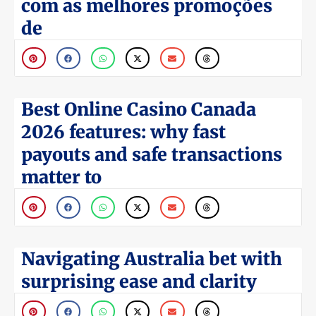
Beste Wettanbieter ohne
OASIS: Mobile App für
Fußballwetten und schnelle
Einzahlungen
Najlepsze kasyna online w
Polsce 2026: jak skutecznie
korzystać z bonusów
A legváltozatosabb játékok a