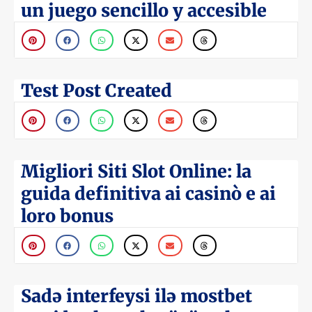
Test Post Created
De ultieme gids voor casino
betalingen: snel, veilig en
betrouwbaar
Schweiz 2026: Beliebte
Casino-Spiele und die besten
Promotions für neue Spieler