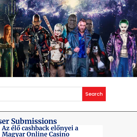
Search
ser Submissions
Az élő cashback előnyei a
Magyar Online Casino