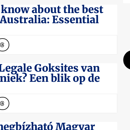
 know about the best
 Australia: Essential
Legale Goksites van
niek? Een blik op de
megbízható Magyar