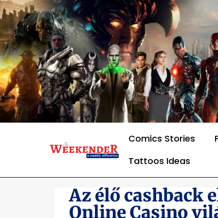
Comics Stories
Tattoos Ideas
Az élő cashback 
Online Casino vi