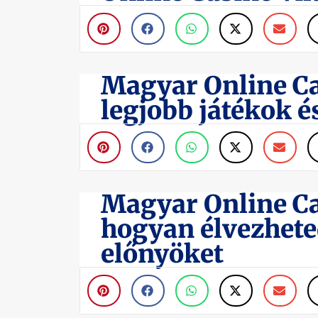
Magyar Online C
legjobb játékok 
Magyar Online C
hogyan élvezhet
előnyöket