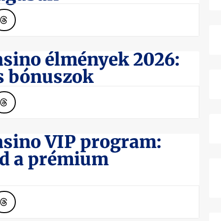
asino élmények 2026:
és bónuszok
asino VIP program:
ed a prémium