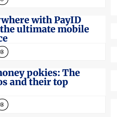
ywhere with PayID
 the ultimate mobile
ce
 money pokies: The
os and their top