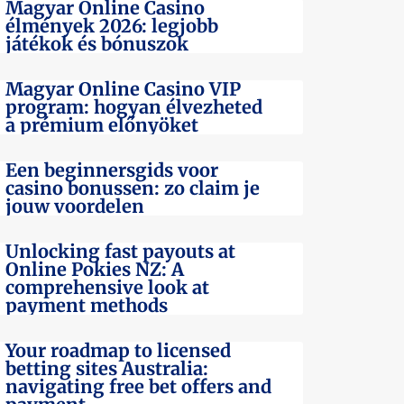
Magyar Online Casino
élmények 2026: legjobb
játékok és bónuszok
Magyar Online Casino VIP
program: hogyan élvezheted
a prémium előnyöket
Een beginnersgids voor
casino bonussen: zo claim je
jouw voordelen
Unlocking fast payouts at
Online Pokies NZ: A
comprehensive look at
payment methods
Your roadmap to licensed
betting sites Australia:
navigating free bet offers and