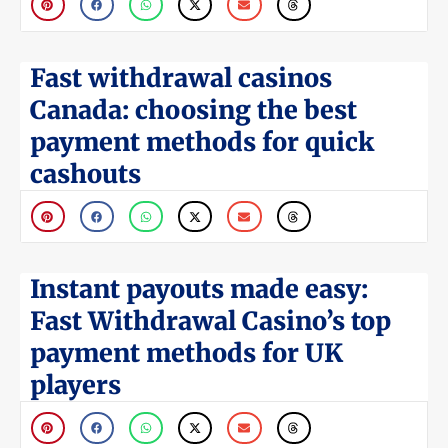
Fast withdrawal casinos
Canada: choosing the best
payment methods for quick
cashouts
Instant payouts made easy:
Fast Withdrawal Casino’s top
payment methods for UK
players