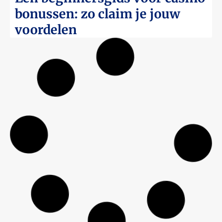
bonussen: zo claim je jouw
voordelen