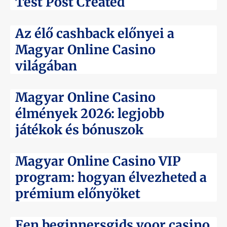
Test Post Created
Az élő cashback előnyei a
Magyar Online Casino
világában
Magyar Online Casino
élmények 2026: legjobb
játékok és bónuszok
Magyar Online Casino VIP
program: hogyan élvezheted a
prémium előnyöket
Een beginnersgids voor casino