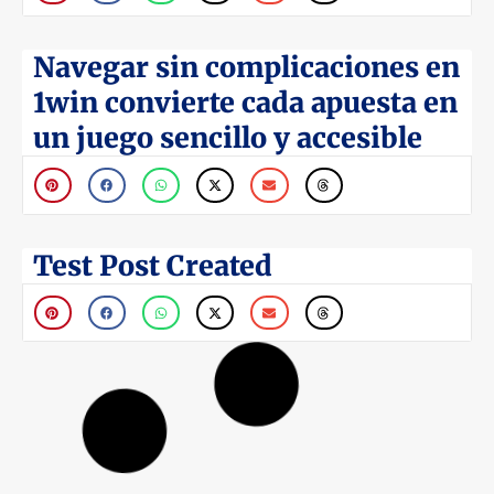
Navegar sin complicaciones en
1win convierte cada apuesta en
un juego sencillo y accesible
Test Post Created