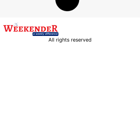
All rights reserved