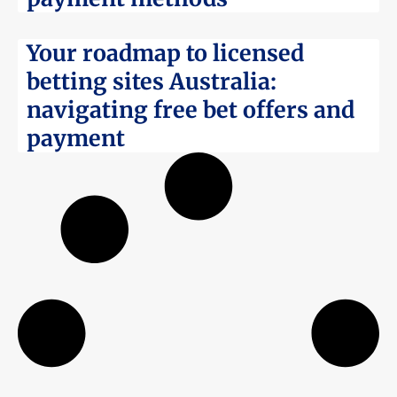
User Submissions
Az élő cashback előnyei a
Magyar Online Casino
világában
Magyar Online Casino
élmények 2026: legjobb
játékok és bónuszok