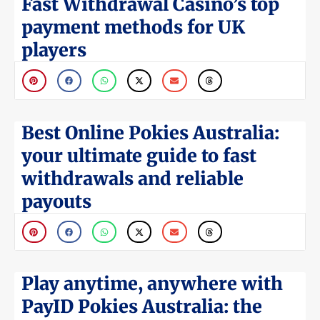
Az élő cashback előnyei a
Magyar Online Casino
világában
Magyar Online Casino
élmények 2026: legjobb
játékok és bónuszok