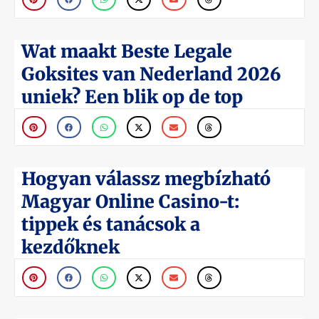
payment methods
Your roadmap to licensed
betting sites Australia:
navigating free bet offers and
payment
Unlocking the A$1,575 bonus
at Rocket Casino Australia: a
guide for new players