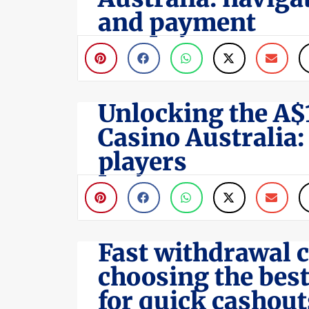
and payment
Unlocking the A$
Casino Australia:
players
Fast withdrawal 
choosing the be
for quick cashout