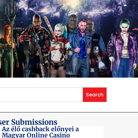
Search
ser Submissions
Az élő cashback előnyei a
Magyar Online Casino