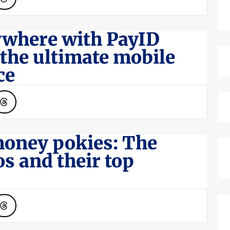
ywhere with PayID
 the ultimate mobile
ce
 money pokies: The
os and their top