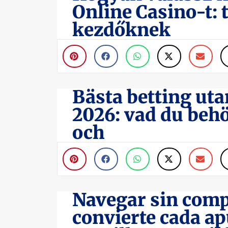
Online Casino-t: 
kezdőknek
Bästa betting uta
2026: vad du beh
och
Navegar sin comp
convierte cada ap