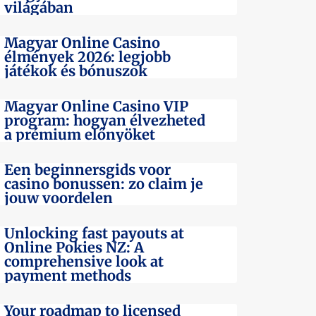
világában
Magyar Online Casino
élmények 2026: legjobb
játékok és bónuszok
Magyar Online Casino VIP
program: hogyan élvezheted
a prémium előnyöket
Een beginnersgids voor
casino bonussen: zo claim je
jouw voordelen
Unlocking fast payouts at
Online Pokies NZ: A
comprehensive look at
payment methods
Your roadmap to licensed