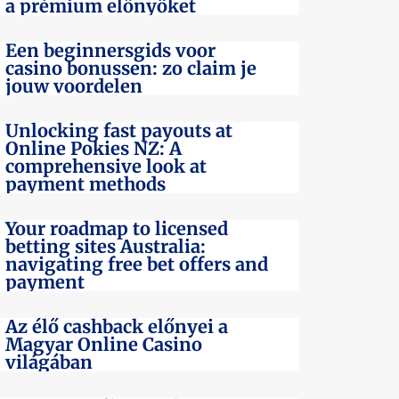
a prémium előnyöket
Een beginnersgids voor
casino bonussen: zo claim je
jouw voordelen
Unlocking fast payouts at
Online Pokies NZ: A
comprehensive look at
payment methods
Your roadmap to licensed
betting sites Australia:
navigating free bet offers and
payment
Az élő cashback előnyei a
Magyar Online Casino
világában