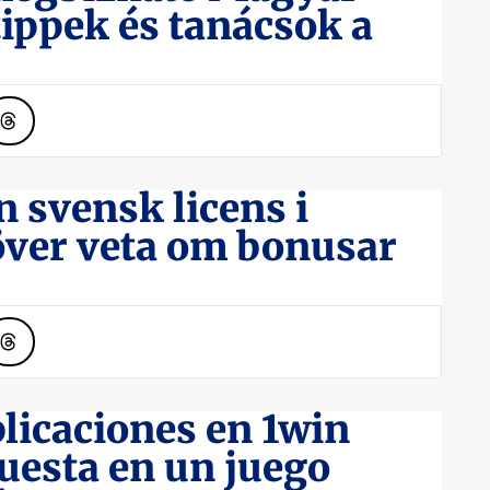
tippek és tanácsok a
n svensk licens i
över veta om bonusar
licaciones en 1win
uesta en un juego