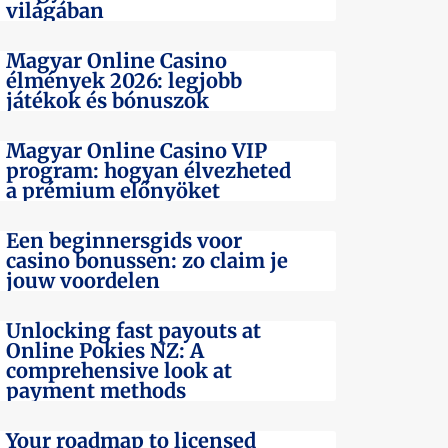
világában
Magyar Online Casino
élmények 2026: legjobb
játékok és bónuszok
Magyar Online Casino VIP
program: hogyan élvezheted
a prémium előnyöket
Een beginnersgids voor
casino bonussen: zo claim je
jouw voordelen
Unlocking fast payouts at
Online Pokies NZ: A
comprehensive look at
payment methods
Your roadmap to licensed