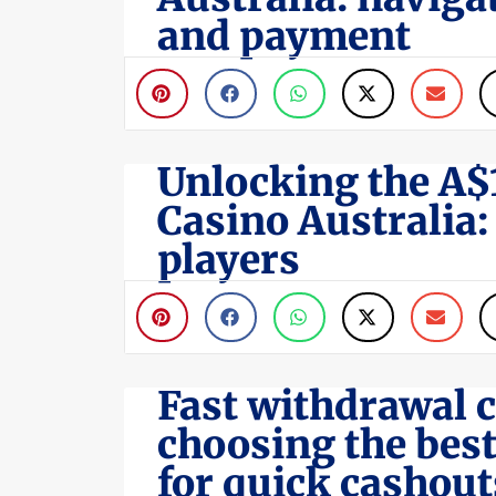
and payment
Unlocking the A$
Casino Australia:
players
Fast withdrawal 
choosing the be
for quick cashout