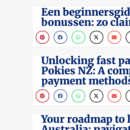
Een beginnersgid
bonussen: zo cla
Unlocking fast pa
Pokies NZ: A com
payment method
Your roadmap to l
Australia: navigat