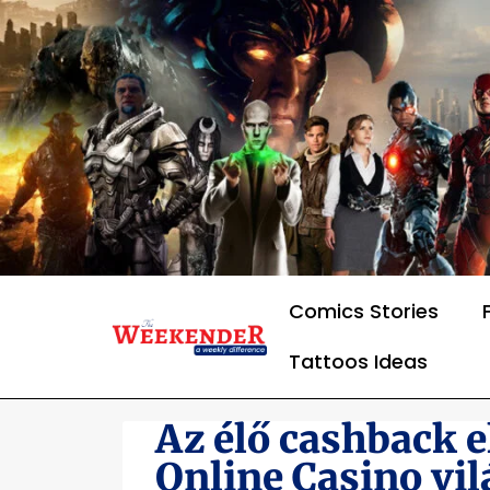
Comics Stories
Tattoos Ideas
Az élő cashback 
Online Casino vi