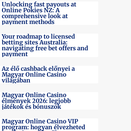
Unlocking fast payouts at
Online Pokies NZ: A
comprehensive look at
payment methods
Your roadmap to licensed
betting sites Australia:
navigating free bet offers and
payment
Az élő cashback előnyei a
Magyar Online Casino
világában
Magyar Online Casino
élmények 2026: legjobb
játékok és bónuszok
Magyar Online Casino VIP
program: hogyan élvezheted