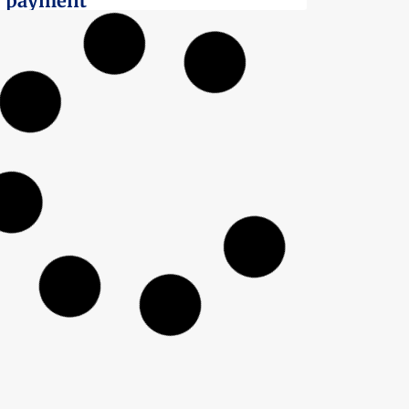
payment
Az élő cashback előnyei a
Magyar Online Casino
világában
Magyar Online Casino
élmények 2026: legjobb
játékok és bónuszok
Magyar Online Casino VIP
program: hogyan élvezheted
a prémium előnyöket
Een beginnersgids voor
casino bonussen: zo claim je
jouw voordelen
Unlocking fast payouts at
Online Pokies NZ: A