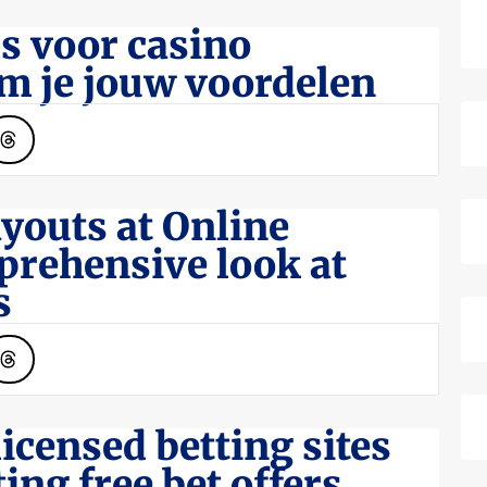
s voor casino
im je jouw voordelen
youts at Online
prehensive look at
s
icensed betting sites
ing free bet offers