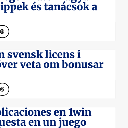
tippek és tanácsok a
n svensk licens i
över veta om bonusar
licaciones en 1win
uesta en un juego