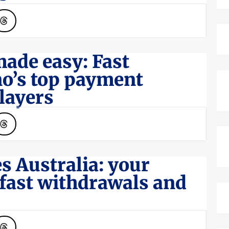
made easy: Fast
o’s top payment
layers
s Australia: your
 fast withdrawals and