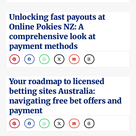
Unlocking fast payouts at
Online Pokies NZ: A
comprehensive look at
payment methods
Your roadmap to licensed
betting sites Australia:
navigating free bet offers and
payment