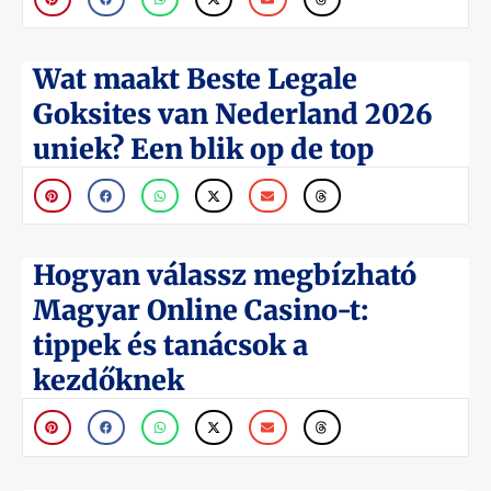
Wat maakt Beste Legale
Goksites van Nederland 2026
uniek? Een blik op de top
Hogyan válassz megbízható
Magyar Online Casino-t:
tippek és tanácsok a
kezdőknek