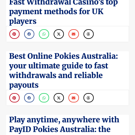
Fast Withdrawal Casino’s top
payment methods for UK
players
Best Online Pokies Australia:
your ultimate guide to fast
withdrawals and reliable
payouts
Play anytime, anywhere with
PayID Pokies Australia: the