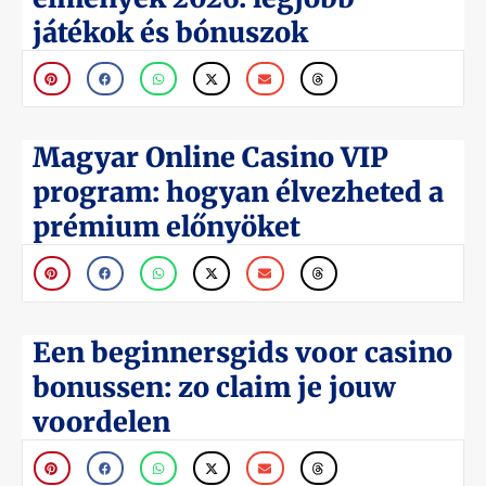
játékok és bónuszok
Magyar Online Casino VIP
program: hogyan élvezheted a
prémium előnyöket
Een beginnersgids voor casino
bonussen: zo claim je jouw
voordelen