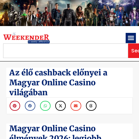
Se
Az élő cashback előnyei a
Magyar Online Casino
világában
Magyar Online Casino
élmények 2026: legjobb