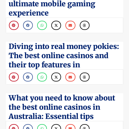
ultimate mobile gaming
experience
Diving into real money pokies:
The best online casinos and
their top features in
What you need to know about
the best online casinos in
Australia: Essential tips