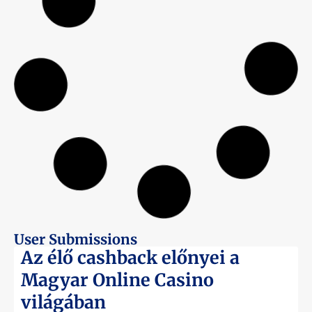
User Submissions
Az élő cashback előnyei a
Magyar Online Casino
világában