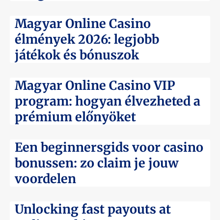
Magyar Online Casino
élmények 2026: legjobb
játékok és bónuszok
Magyar Online Casino VIP
program: hogyan élvezheted a
prémium előnyöket
Een beginnersgids voor casino
bonussen: zo claim je jouw
voordelen
Unlocking fast payouts at