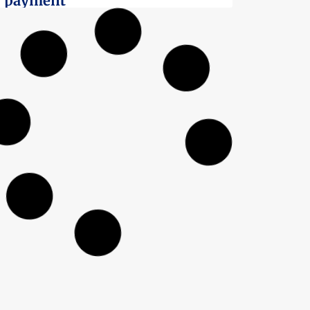
payment
Az élő cashback előnyei a
Magyar Online Casino
világában
Magyar Online Casino
élmények 2026: legjobb
játékok és bónuszok
Magyar Online Casino VIP
program: hogyan élvezheted
a prémium előnyöket
Een beginnersgids voor
casino bonussen: zo claim je
jouw voordelen
Unlocking fast payouts at
Online Pokies NZ: A