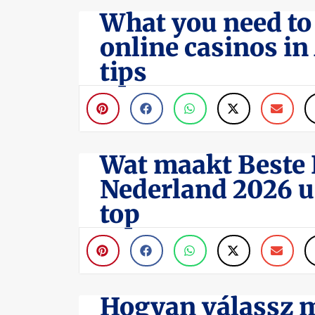
What you need to
online casinos in
tips
Wat maakt Beste 
Nederland 2026 u
top
Hogyan válassz 