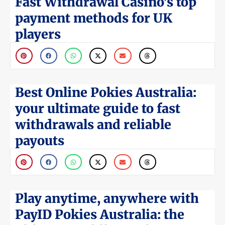
players
Best Online Pokies Australia:
your ultimate guide to fast
withdrawals and reliable
payouts
Play anytime, anywhere with
PayID Pokies Australia: the
ultimate mobile gaming
experience