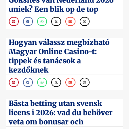
Hogyan válassz megbízható
Magyar Online Casino-t:
tippek és tanácsok a
kezdőknek
Bästa betting utan svensk
licens i 2026: vad du behöver
veta om bonusar och