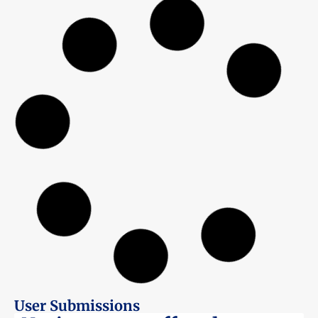
User Submissions
Naviguer sans effort dans un
casino en ligne : simplicité et