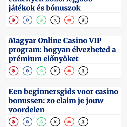
Magyar Online Casino VIP
program: hogyan élvezheted a
prémium előnyöket
Een beginnersgids voor casino
bonussen: zo claim je jouw
voordelen