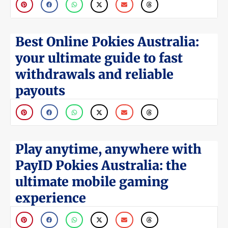
Best Online Pokies Australia:
your ultimate guide to fast
withdrawals and reliable
payouts
Play anytime, anywhere with
PayID Pokies Australia: the
ultimate mobile gaming
experience