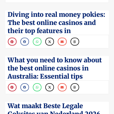
Diving into real money pokies:
The best online casinos and
their top features in
What you need to know about
the best online casinos in
Australia: Essential tips
Wat maakt Beste Legale
Goksites van Nederland 2026
uniek? Een blik op de top