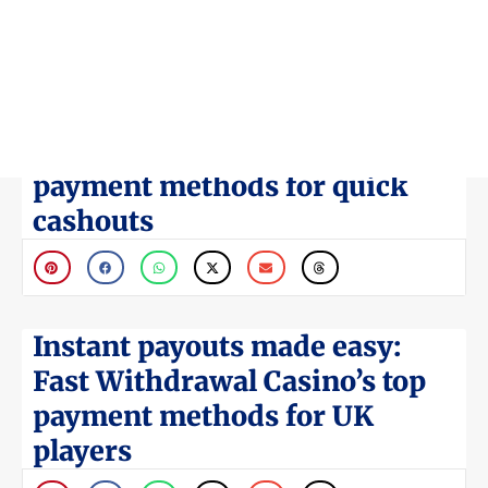
Fast withdrawal casinos
Canada: choosing the best
payment methods for quick
cashouts
Instant payouts made easy:
Fast Withdrawal Casino’s top
payment methods for UK
players