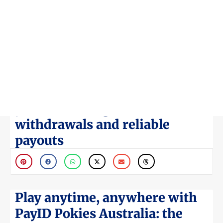
Fast Withdrawal Casino’s top
payment methods for UK
players
Best Online Pokies Australia:
your ultimate guide to fast
withdrawals and reliable
payouts
Play anytime, anywhere with
PayID Pokies Australia: the