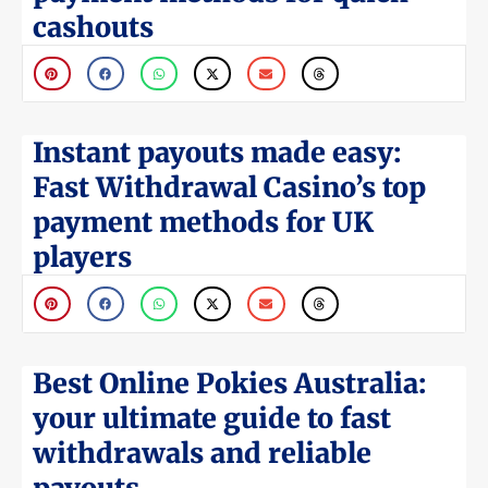
cashouts
Instant payouts made easy:
Fast Withdrawal Casino’s top
payment methods for UK
players
Best Online Pokies Australia:
your ultimate guide to fast
withdrawals and reliable
payouts