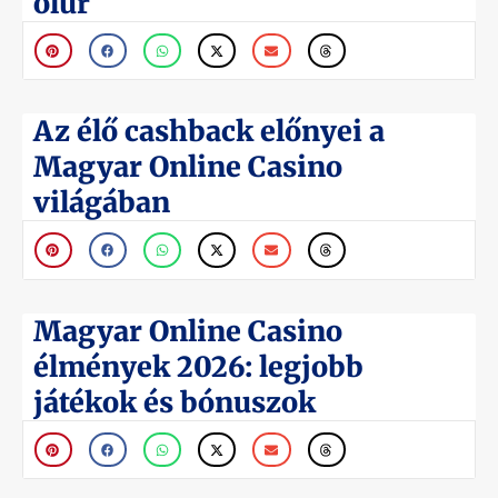
olur
Az élő cashback előnyei a
Magyar Online Casino
világában
Magyar Online Casino
élmények 2026: legjobb
játékok és bónuszok