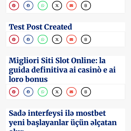
Test Post Created
Migliori Siti Slot Online: la
guida definitiva ai casinò e ai
loro bonus
Sadə interfeysi ilə mostbet
yeni başlayanlar üçün əlçatan