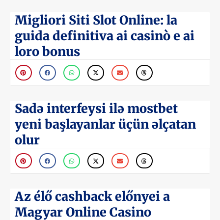
Migliori Siti Slot Online: la
guida definitiva ai casinò e ai
loro bonus
Sadə interfeysi ilə mostbet
yeni başlayanlar üçün əlçatan
olur
Az élő cashback előnyei a
Magyar Online Casino