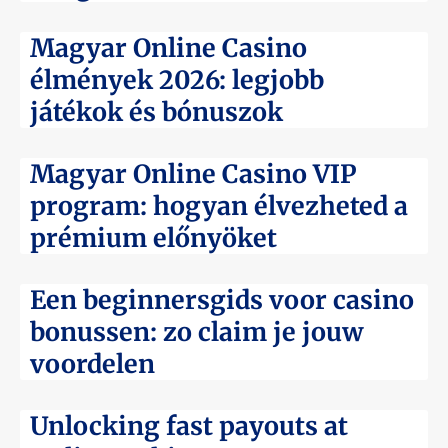
Hogyan válassz megbízható
Magyar Online Casino-t:
tippek és tanácsok a
kezdőknek
Bästa betting utan svensk
licens i 2026: vad du behöver
veta om bonusar och