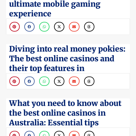
prémium előnyöket
Een beginnersgids voor casino
bonussen: zo claim je jouw
voordelen
Unlocking fast payouts at
Online Pokies NZ: A
comprehensive look at
payment methods