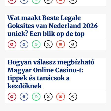
Your roadmap to licensed
betting sites Australia:
navigating free bet offers and
payment
Unlocking the A$1,575 bonus
at Rocket Casino Australia: a
guide for new players