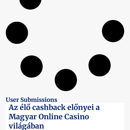
The best online casinos and
their top features in
What you need to know about
the best online casinos in
Australia: Essential tips
Wat maakt Beste Legale
Goksites van Nederland 2026
uniek? Een blik op de top