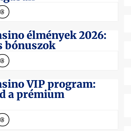
asino élmények 2026:
és bónuszok
asino VIP program:
ed a prémium