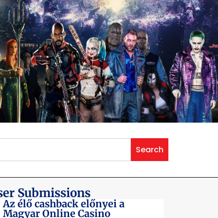
Search
ser Submissions
Az élő cashback előnyei a
Magyar Online Casino