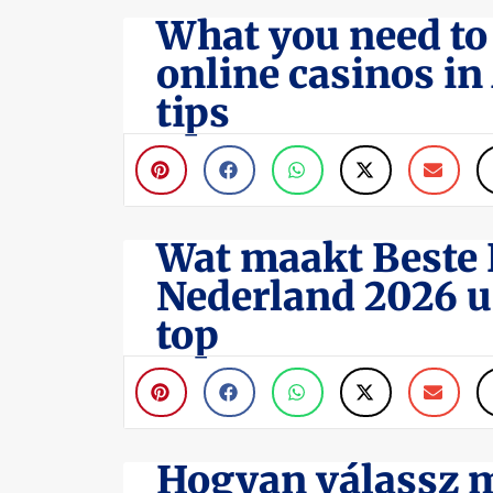
What you need to
online casinos in
tips
Wat maakt Beste 
Nederland 2026 u
top
Hogyan válassz 