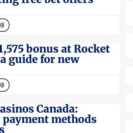
1,575 bonus at Rocket
 a guide for new
casinos Canada:
st payment methods
s