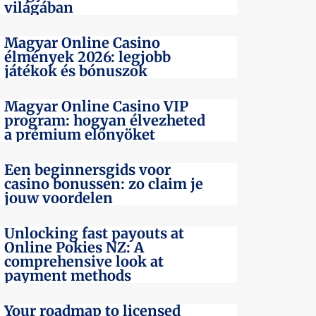
világában
Magyar Online Casino
élmények 2026: legjobb
játékok és bónuszok
Magyar Online Casino VIP
program: hogyan élvezheted
a prémium előnyöket
Een beginnersgids voor
casino bonussen: zo claim je
jouw voordelen
Unlocking fast payouts at
Online Pokies NZ: A
comprehensive look at
payment methods
Your roadmap to licensed