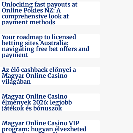
Unlocking fast payouts at
Online Pokies NZ: A
comprehensive look at
payment methods
Your roadmap to licensed
betting sites Australia:
navigating free bet offers and
payment
Az élő cashback előnyei a
Magyar Online Casino
világában
Magyar Online Casino
élmények 2026: legjobb
játékok és bónuszok
Magyar Online Casino VIP
program: hogyan élvezheted