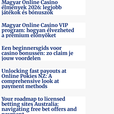
Magyar Online Casino
élmények 2026: legjobb
játékok és bónuszok
Magyar Online Casino VIP
program: hogyan élvezheted
a prémium előnyöket
Een beginnersgids voor
casino bonussen: zo claim je
jouw voordelen
Unlocking fast payouts at
Online Pokies NZ: A
comprehensive look at
payment methods
Your roadmap to licensed
betting sites Australia:
navigating free bet offers and