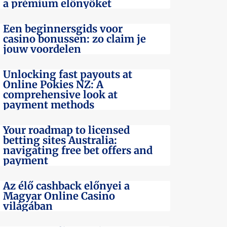
a prémium előnyöket
Een beginnersgids voor
casino bonussen: zo claim je
jouw voordelen
Unlocking fast payouts at
Online Pokies NZ: A
comprehensive look at
payment methods
Your roadmap to licensed
betting sites Australia:
navigating free bet offers and
payment
Az élő cashback előnyei a
Magyar Online Casino
világában