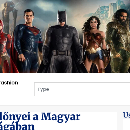
Fashion
előnyei a Magyar
U
lágában