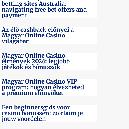
betting sites Australia:
navigating free bet offers and
payment
Az élő cashback előnyei a
Magyar Online Casino
világában
Magyar Online Casino
élmények 2026: legjobb
játékok és bónuszok
Magyar Online Casino VIP
program: hogyan élvezheted
a prémium előnyöket
Een beginnersgids voor
casino bonussen: zo claim je
jouw voordelen