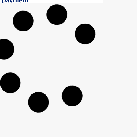
payment
Az élő cashback előnyei a
Magyar Online Casino
világában
Magyar Online Casino
élmények 2026: legjobb
játékok és bónuszok
Magyar Online Casino VIP
program: hogyan élvezheted
a prémium előnyöket
Een beginnersgids voor
casino bonussen: zo claim je
jouw voordelen
Unlocking fast payouts at
Online Pokies NZ: A