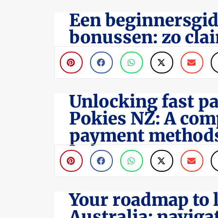
Een beginnersgid
bonussen: zo cla
Unlocking fast pa
Pokies NZ: A com
payment method
Your roadmap to l
Australia: navigat