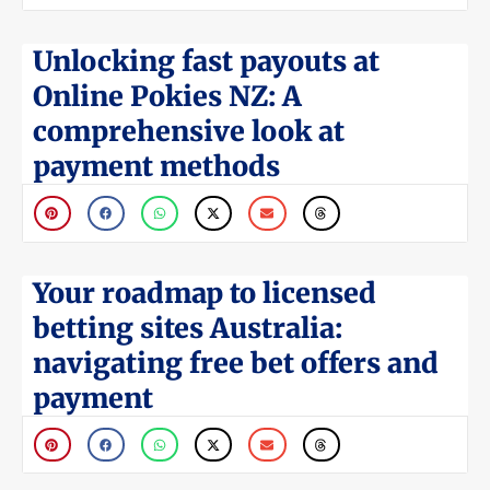
Bästa betting utan svensk
licens i 2026: vad du behöver
veta om bonusar och
Navegar sin complicaciones en
1win convierte cada apuesta en
un juego sencillo y accesible
Test Post Created