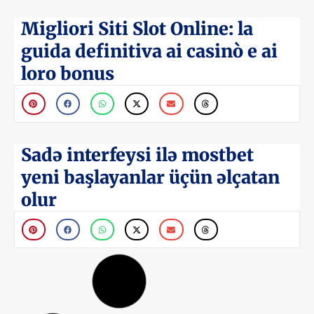
payouts
Play anytime, anywhere with
PayID Pokies Australia: the
ultimate mobile gaming
experience
Diving into real money pokies:
The best online casinos and
their top features in