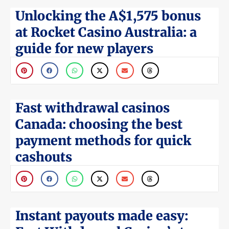
Migliori Siti Slot Online: la
guida definitiva ai casinò e ai
loro bonus
Sadə interfeysi ilə mostbet
yeni başlayanlar üçün əlçatan
olur
Az élő cashback előnyei a