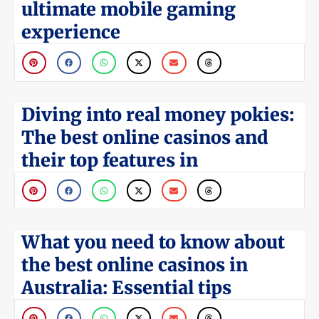
Een beginnersgids voor casino
bonussen: zo claim je jouw
voordelen
Unlocking fast payouts at
Online Pokies NZ: A
comprehensive look at
payment methods