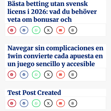
payment methods for quick
cashouts
Instant payouts made easy:
Fast Withdrawal Casino’s top
payment methods for UK
players
Best Online Pokies Australia:
your ultimate guide to fast
withdrawals and reliable