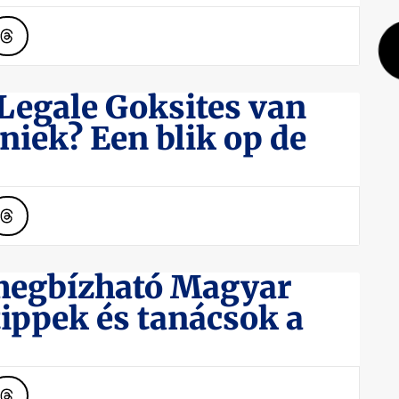
Legale Goksites van
niek? Een blik op de
megbízható Magyar
tippek és tanácsok a