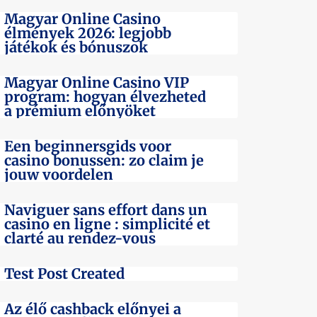
Magyar Online Casino
élmények 2026: legjobb
játékok és bónuszok
Magyar Online Casino VIP
program: hogyan élvezheted
a prémium előnyöket
Een beginnersgids voor
casino bonussen: zo claim je
jouw voordelen
Naviguer sans effort dans un
casino en ligne : simplicité et
clarté au rendez-vous
Test Post Created
Az élő cashback előnyei a