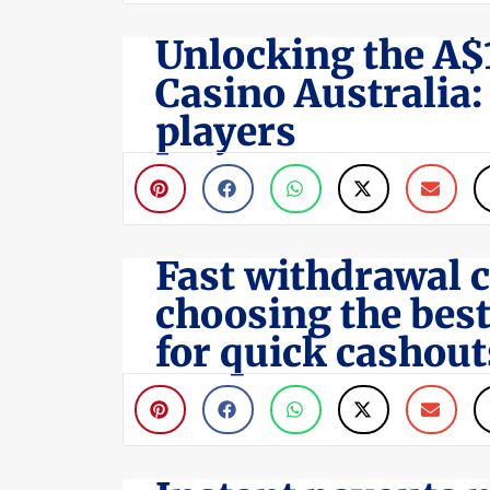
Unlocking the A$
Casino Australia:
players
Fast withdrawal 
choosing the be
for quick cashout