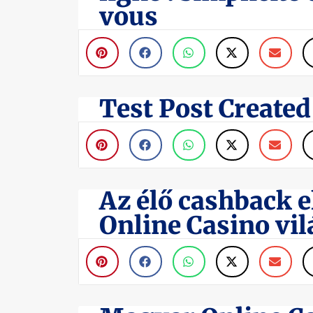
vous
Test Post Created
Az élő cashback 
Online Casino vi