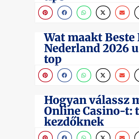
Wat maakt Beste 
Nederland 2026 u
top
Hogyan válassz 
Online Casino-t: 
kezdőknek