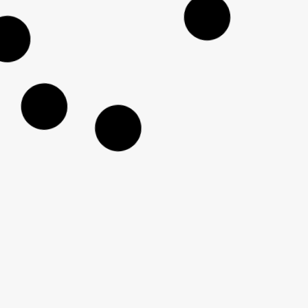
Az élő cashback előnyei a
Magyar Online Casino
világában
Magyar Online Casino
élmények 2026: legjobb
játékok és bónuszok
Magyar Online Casino VIP
program: hogyan élvezheted
a prémium előnyöket
Een beginnersgids voor
casino bonussen: zo claim je
jouw voordelen