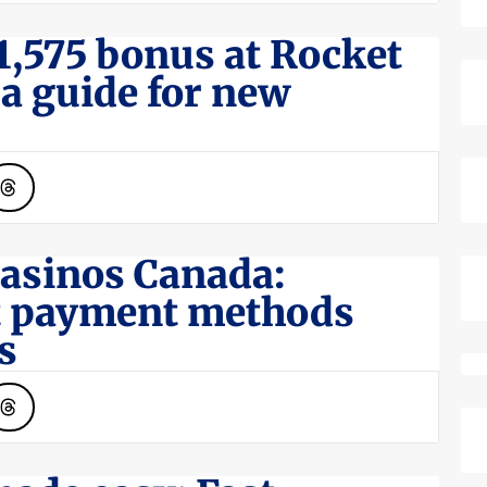
1,575 bonus at Rocket
 a guide for new
casinos Canada:
st payment methods
s