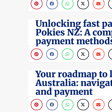
Unlocking fast pa
Pokies NZ: A com
payment method
Your roadmap to l
Australia: navigat
and payment