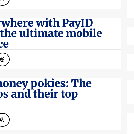
ywhere with PayID
 the ultimate mobile
ce
 money pokies: The
os and their top