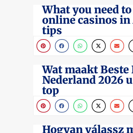
What you need to
online casinos in
tips
Wat maakt Beste 
Nederland 2026 u
top
Hogyan válassz 