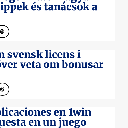
tippek és tanácsok a
n svensk licens i
över veta om bonusar
licaciones en 1win
uesta en un juego