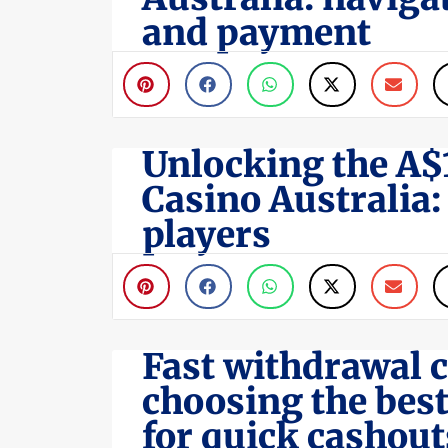
and payment
Unlocking the A$
Casino Australia:
players
Fast withdrawal 
choosing the be
for quick cashout