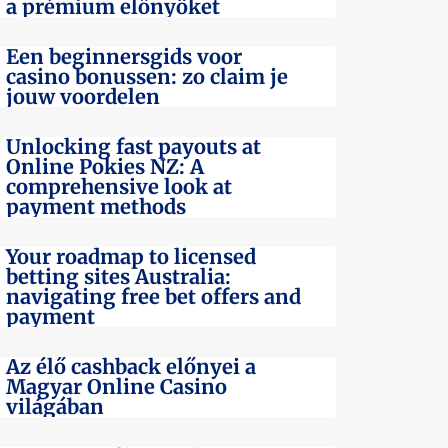
a prémium előnyöket
Een beginnersgids voor
casino bonussen: zo claim je
jouw voordelen
Unlocking fast payouts at
Online Pokies NZ: A
comprehensive look at
payment methods
Your roadmap to licensed
betting sites Australia:
navigating free bet offers and
payment
Az élő cashback előnyei a
Magyar Online Casino
világában