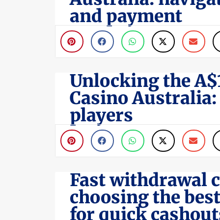
and payment
Unlocking the A$
Casino Australia:
players
Fast withdrawal 
choosing the be
for quick cashout