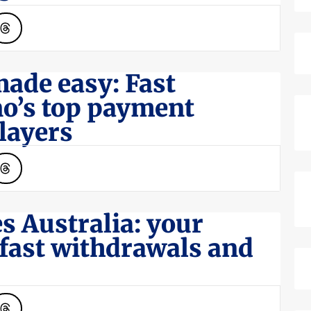
made easy: Fast
o’s top payment
layers
s Australia: your
 fast withdrawals and