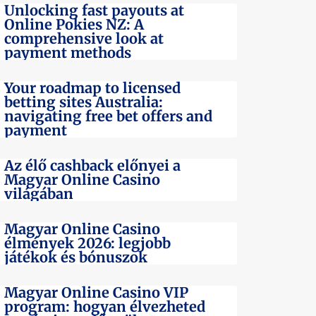
Unlocking fast payouts at
Online Pokies NZ: A
comprehensive look at
payment methods
Your roadmap to licensed
betting sites Australia:
navigating free bet offers and
payment
Az élő cashback előnyei a
Magyar Online Casino
világában
Magyar Online Casino
élmények 2026: legjobb
játékok és bónuszok
Magyar Online Casino VIP
program: hogyan élvezheted