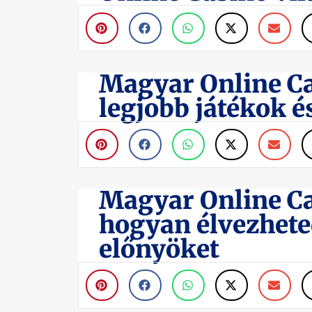
Magyar Online C
legjobb játékok 
Magyar Online C
hogyan élvezhet
előnyöket