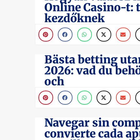
Online Casino-t: 
kezdőknek
Bästa betting uta
2026: vad du beh
och
Navegar sin comp
convierte cada ap