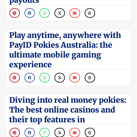
User Submissions
Az élő cashback előnyei a
Magyar Online Casino
világában
Magyar Online Casino
élmények 2026: legjobb
játékok és bónuszok
Magyar Online Casino VIP
program: hogyan élvezheted a
prémium előnyöket