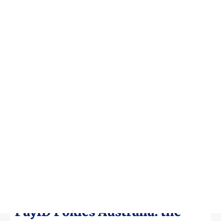
Magyar Online Casino
világában
Magyar Online Casino
élmények 2026: legjobb
játékok és bónuszok
Magyar Online Casino VIP
program: hogyan élvezheted a
prémium előnyöket