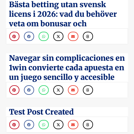
payment methods for quick
cashouts
Instant payouts made easy:
Fast Withdrawal Casino’s top
payment methods for UK
players
Best Online Pokies Australia:
your ultimate guide to fast
withdrawals and reliable