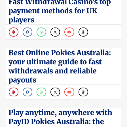
Magyar Online Casino
világában
Magyar Online Casino
élmények 2026: legjobb
játékok és bónuszok
Magyar Online Casino VIP
program: hogyan élvezheted a
prémium előnyöket