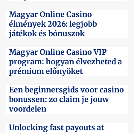
Magyar Online Casino-t:
tippek és tanácsok a
kezdőknek
Bästa betting utan svensk
licens i 2026: vad du behöver
veta om bonusar och
Navegar sin complicaciones en
1win convierte cada apuesta en
un juego sencillo y accesible