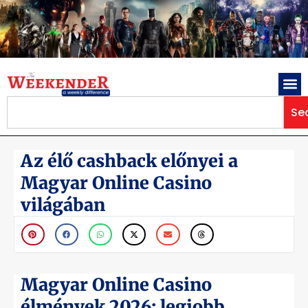
ultimate mobile gaming
experience
Diving into real money pokies:
The best online casinos and
their top features in
What you need to know about
the best online casinos in
Australia: Essential tips